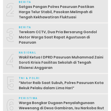
2
BERITA
Satgas Pangan Polres Pasuruan Pastikan
Harga Telur Stabil, Pasokan Melimpah di
Tengah Kekhawatiran Fluktuasi
3
BERITA
Terekam CCTV, Dua Pria Bersarung Gondol
Motor Warga Saat Rapat Agustusan di
Pasuruan
4
NASIONAL
Wakil Ketua I DPRD Pasuruan Muhammad Zaini
Soroti Krisis Fasilitas Sekolah di Tengah
Efisiensi Anggaran
5
TNI & POLRI
‎”Motor Raib Saat Subuh, Polres Pasuruan Kota
Bekuk Pelaku dalam Lima Hari” ‎
6
PERISTIWA
Warga Bongkar Dugaan Penyalahgunaan
Wewenang di Desa Gambiran, Isu Narkoba Ikut