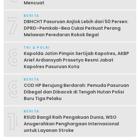
Mencuat
7
BERITA
DBHCHT Pasuruan Anjlok Lebih dari 50 Persen:
DPRD–Pemkab–Bea Cukai Perkuat Perang
Melawan Peredaran Rokok Ilegal
8
TNI & POLRI
Kapolda Jatim Pimpin Sertijab Kapolres, AKBP
Arief Ardiansyah Prasetyo Resmi Jabat
Kapolres Pasuruan Kota
9
BERITA
COD HP Berujung Berdarah: Pemuda Pasuruan
Dibegal dan Dibacok di Tengah Hutan Polisi
Buru Tiga Pelaku
10
BERITA
RSUD Bangil Raih Pengakuan Dunia, WSO
Anugerahkan Penghargaan Internasional
untuk Layanan Stroke