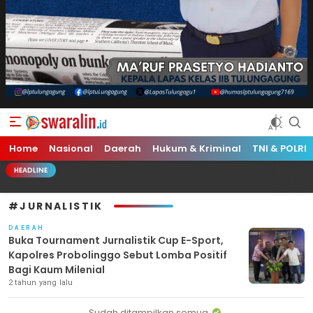
Swara Lin
Independent, Tajam & Profesional
Home
Nasional
Daerah
Hukum & Kriminal
TNI & POLRI
HEADLINE
#JURNALISTIK
DAERAH
Buka Tournament Jurnalistik Cup E-Sport,
Kapolres Probolinggo Sebut Lomba Positif
Bagi Kaum Milenial
2 tahun yang lalu
Sudah ditampilkan semua