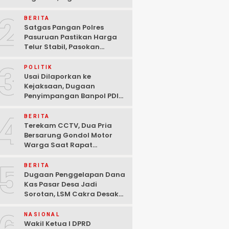
Ditangkap Polisi di
2
Pasuruan
BERITA
Satgas Pangan Polres
Pasuruan Pastikan Harga
Telur Stabil, Pasokan
Melimpah di Tengah
3
Kekhawatiran Fluktuasi
POLITIK
Usai Dilaporkan ke
Kejaksaan, Dugaan
Penyimpangan Banpol PDIP
Pasuruan Dinyatakan
4
Tuntas “6 Eks Ketua PAC
BERITA
Cabut Laporan”
Terekam CCTV, Dua Pria
Bersarung Gondol Motor
Warga Saat Rapat
Agustusan di Pasuruan
5
BERITA
Dugaan Penggelapan Dana
Kas Pasar Desa Jadi
Sorotan, LSM Cakra Desak
Polisi Bertindak Profesional
NASIONAL
Wakil Ketua I DPRD