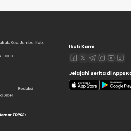
utruk, Kec. Jambe, Kab.
Ikuti Kami
84-0088
Jelajahi Berita di Apps 
Redaksi
 Siber
 Nomor TDPSE :