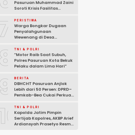
6
Pasuruan Muhammad Zaini
Soroti Krisis Fasilitas
Sekolah di Tengah Efisiensi
7
Anggaran
PERISTIWA
Warga Bongkar Dugaan
Penyalahgunaan
Wewenang di Desa
Gambiran, Isu Narkoba Ikut
8
Mencuat
TNI & POLRI
‎”Motor Raib Saat Subuh,
Polres Pasuruan Kota Bekuk
Pelaku dalam Lima Hari” ‎
9
BERITA
DBHCHT Pasuruan Anjlok
Lebih dari 50 Persen: DPRD–
Pemkab–Bea Cukai Perkuat
Perang Melawan Peredaran
10
Rokok Ilegal
TNI & POLRI
Kapolda Jatim Pimpin
Sertijab Kapolres, AKBP Arief
Ardiansyah Prasetyo Resmi
Jabat Kapolres Pasuruan