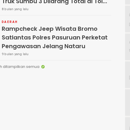
Truk Sumbu 3 Dilarang Total di Tol
hingga 4 Januari mendatang
8 bulan yang lalu
DAERAH
Rampcheck Jeep Wisata Bromo
Satlantas Polres Pasuruan Perketat
Pengawasan Jelang Nataru
9 bulan yang lalu
h ditampilkan semua