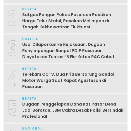
2
BERITA
Satgas Pangan Polres Pasuruan Pastikan
Harga Telur Stabil, Pasokan Melimpah di
Tengah Kekhawatiran Fluktuasi
3
POLITIK
Usai Dilaporkan ke Kejaksaan, Dugaan
Penyimpangan Banpol PDIP Pasuruan
Dinyatakan Tuntas “6 Eks Ketua PAC Cabut
Laporan”
4
BERITA
Terekam CCTV, Dua Pria Bersarung Gondol
Motor Warga Saat Rapat Agustusan di
Pasuruan
5
BERITA
Dugaan Penggelapan Dana Kas Pasar Desa
Jadi Sorotan, LSM Cakra Desak Polisi Bertindak
Profesional
NASIONAL