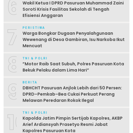
6
Wakil Ketua I DPRD Pasuruan Muhammad Zaini
Soroti Krisis Fasilitas Sekolah di Tengah
Efisiensi Anggaran
7
PERISTIWA
Warga Bongkar Dugaan Penyalahgunaan
Wewenang di Desa Gambiran, Isu Narkoba Ikut
Mencuat
8
TNI & POLRI
‎”Motor Raib Saat Subuh, Polres Pasuruan Kota
Bekuk Pelaku dalam Lima Hari” ‎
9
BERITA
DBHCHT Pasuruan Anjlok Lebih dari 50 Persen:
DPRD–Pemkab–Bea Cukai Perkuat Perang
Melawan Peredaran Rokok Ilegal
10
TNI & POLRI
Kapolda Jatim Pimpin Sertijab Kapolres, AKBP
Arief Ardiansyah Prasetyo Resmi Jabat
Kapolres Pasuruan Kota