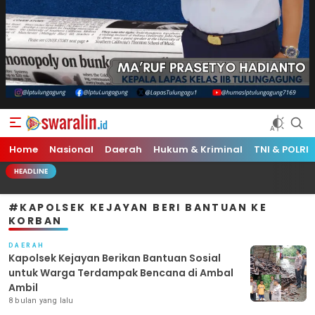
Swara Lin
Independent, Tajam & Profesional
Home
Nasional
Daerah
Hukum & Kriminal
TNI & POLRI
HEADLINE
#KAPOLSEK KEJAYAN BERI BANTUAN KE
KORBAN
DAERAH
Kapolsek Kejayan Berikan Bantuan Sosial
untuk Warga Terdampak Bencana di Ambal
Ambil
8 bulan yang lalu