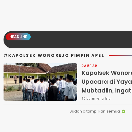
HEADLINE
#KAPOLSEK WONOREJO PIMPIN APEL
DAERAH
Kapolsek Wonor
Upacara di Yaya
Mubtadiin, Inga
Kenakalan Rema
10 bulan yang lalu
Sudah ditampilkan semua