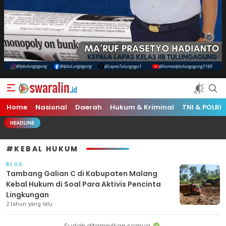
Swara Lin
Independent, Tajam & Profesional
Home
Nasional
Daerah
Hukum & Kriminal
TNI & POLRI
HEADLINE
#KEBAL HUKUM
BLOG
Tambang Galian C di Kabupaten Malang
Kebal Hukum di Soal Para Aktivis Pencinta
Lingkungan
2 tahun yang lalu
Sudah ditampilkan semua