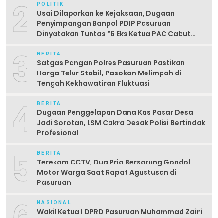
2
POLITIK
Usai Dilaporkan ke Kejaksaan, Dugaan
Penyimpangan Banpol PDIP Pasuruan
Dinyatakan Tuntas “6 Eks Ketua PAC Cabut
Laporan”
3
BERITA
Satgas Pangan Polres Pasuruan Pastikan
Harga Telur Stabil, Pasokan Melimpah di
Tengah Kekhawatiran Fluktuasi
4
BERITA
Dugaan Penggelapan Dana Kas Pasar Desa
Jadi Sorotan, LSM Cakra Desak Polisi Bertindak
Profesional
5
BERITA
Terekam CCTV, Dua Pria Bersarung Gondol
Motor Warga Saat Rapat Agustusan di
Pasuruan
NASIONAL
Wakil Ketua I DPRD Pasuruan Muhammad Zaini