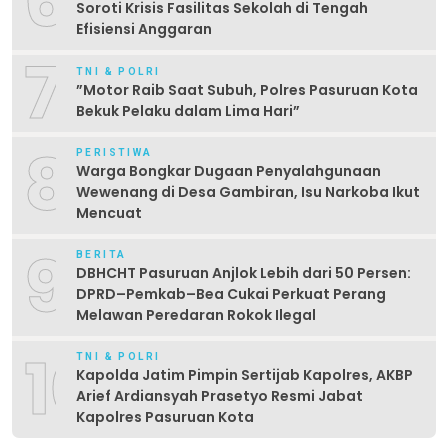
6
Soroti Krisis Fasilitas Sekolah di Tengah
Efisiensi Anggaran
7
TNI & POLRI
‎”Motor Raib Saat Subuh, Polres Pasuruan Kota
Bekuk Pelaku dalam Lima Hari” ‎
8
PERISTIWA
Warga Bongkar Dugaan Penyalahgunaan
Wewenang di Desa Gambiran, Isu Narkoba Ikut
Mencuat
9
BERITA
DBHCHT Pasuruan Anjlok Lebih dari 50 Persen:
DPRD–Pemkab–Bea Cukai Perkuat Perang
Melawan Peredaran Rokok Ilegal
10
TNI & POLRI
Kapolda Jatim Pimpin Sertijab Kapolres, AKBP
Arief Ardiansyah Prasetyo Resmi Jabat
Kapolres Pasuruan Kota