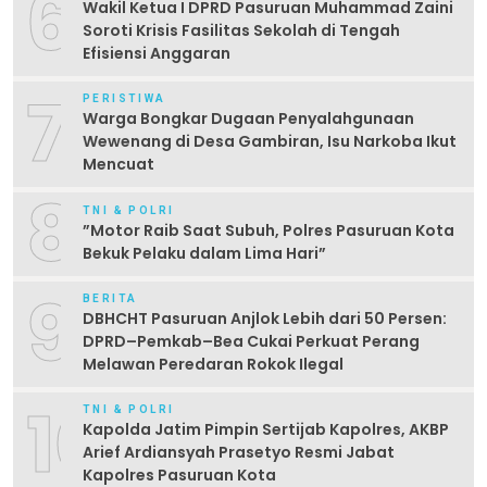
6
Wakil Ketua I DPRD Pasuruan Muhammad Zaini
Soroti Krisis Fasilitas Sekolah di Tengah
Efisiensi Anggaran
7
PERISTIWA
Warga Bongkar Dugaan Penyalahgunaan
Wewenang di Desa Gambiran, Isu Narkoba Ikut
Mencuat
8
TNI & POLRI
‎”Motor Raib Saat Subuh, Polres Pasuruan Kota
Bekuk Pelaku dalam Lima Hari” ‎
9
BERITA
DBHCHT Pasuruan Anjlok Lebih dari 50 Persen:
DPRD–Pemkab–Bea Cukai Perkuat Perang
Melawan Peredaran Rokok Ilegal
10
TNI & POLRI
Kapolda Jatim Pimpin Sertijab Kapolres, AKBP
Arief Ardiansyah Prasetyo Resmi Jabat
Kapolres Pasuruan Kota