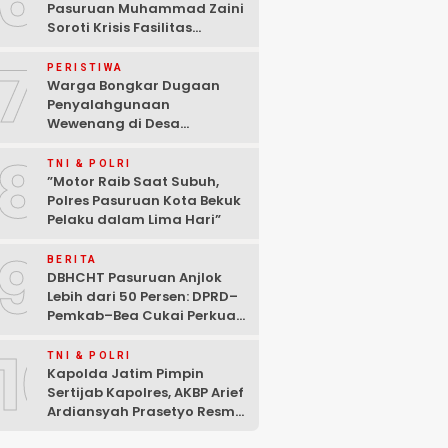
6
Pasuruan Muhammad Zaini
Soroti Krisis Fasilitas
Sekolah di Tengah Efisiensi
7
Anggaran
PERISTIWA
Warga Bongkar Dugaan
Penyalahgunaan
Wewenang di Desa
Gambiran, Isu Narkoba Ikut
8
Mencuat
TNI & POLRI
‎”Motor Raib Saat Subuh,
Polres Pasuruan Kota Bekuk
Pelaku dalam Lima Hari” ‎
9
BERITA
DBHCHT Pasuruan Anjlok
Lebih dari 50 Persen: DPRD–
Pemkab–Bea Cukai Perkuat
Perang Melawan Peredaran
10
Rokok Ilegal
TNI & POLRI
Kapolda Jatim Pimpin
Sertijab Kapolres, AKBP Arief
Ardiansyah Prasetyo Resmi
Jabat Kapolres Pasuruan