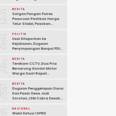
Ditangkap Polisi di
2
Pasuruan
BERITA
Satgas Pangan Polres
Pasuruan Pastikan Harga
Telur Stabil, Pasokan
Melimpah di Tengah
3
Kekhawatiran Fluktuasi
POLITIK
Usai Dilaporkan ke
Kejaksaan, Dugaan
Penyimpangan Banpol PDIP
Pasuruan Dinyatakan
4
Tuntas “6 Eks Ketua PAC
BERITA
Cabut Laporan”
Terekam CCTV, Dua Pria
Bersarung Gondol Motor
Warga Saat Rapat
Agustusan di Pasuruan
5
BERITA
Dugaan Penggelapan Dana
Kas Pasar Desa Jadi
Sorotan, LSM Cakra Desak
Polisi Bertindak Profesional
NASIONAL
Wakil Ketua I DPRD