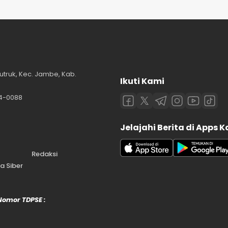
utruk, Kec. Jambe, Kab.
Ikuti Kami
84-0088
Jelajahi Berita di Apps 
Redaksi
 Siber
 Nomor TDPSE :