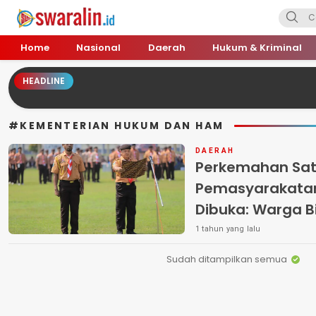
Swara Lin
Independent, Tajam & Profesional
Home
Nasional
Daerah
Hukum & Kriminal
HEADLINE
#KEMENTERIAN HUKUM DAN HAM
DAERAH
Perkemahan Sat
Pemasyarakatan
Dibuka: Warga Bi
dan Kemandiria
1 tahun yang lalu
Sudah ditampilkan semua