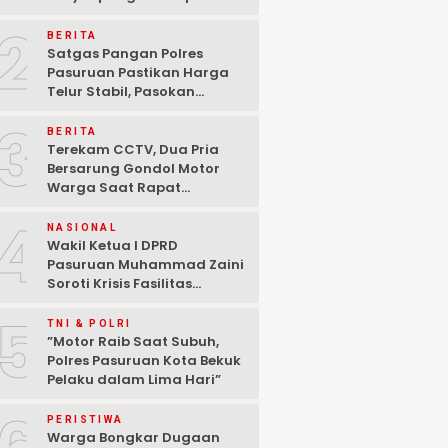
Pasuruan Dinyatakan
2
Tuntas “6 Eks Ketua PAC
BERITA
Cabut Laporan”
Satgas Pangan Polres
Pasuruan Pastikan Harga
Telur Stabil, Pasokan
Melimpah di Tengah
3
Kekhawatiran Fluktuasi
BERITA
Terekam CCTV, Dua Pria
Bersarung Gondol Motor
Warga Saat Rapat
Agustusan di Pasuruan
4
NASIONAL
Wakil Ketua I DPRD
Pasuruan Muhammad Zaini
Soroti Krisis Fasilitas
Sekolah di Tengah Efisiensi
5
Anggaran
TNI & POLRI
‎”Motor Raib Saat Subuh,
Polres Pasuruan Kota Bekuk
Pelaku dalam Lima Hari” ‎
PERISTIWA
Warga Bongkar Dugaan