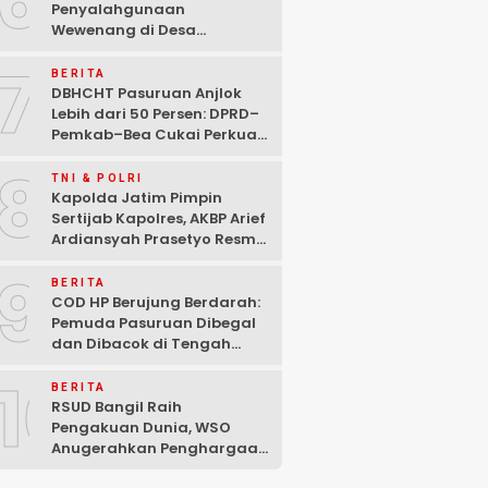
6
Penyalahgunaan
Wewenang di Desa
Gambiran, Isu Narkoba Ikut
7
Mencuat
BERITA
DBHCHT Pasuruan Anjlok
Lebih dari 50 Persen: DPRD–
Pemkab–Bea Cukai Perkuat
Perang Melawan Peredaran
8
Rokok Ilegal
TNI & POLRI
Kapolda Jatim Pimpin
Sertijab Kapolres, AKBP Arief
Ardiansyah Prasetyo Resmi
Jabat Kapolres Pasuruan
9
Kota
BERITA
COD HP Berujung Berdarah:
Pemuda Pasuruan Dibegal
dan Dibacok di Tengah
Hutan Polisi Buru Tiga
10
Pelaku
BERITA
RSUD Bangil Raih
Pengakuan Dunia, WSO
Anugerahkan Penghargaan
Internasional untuk