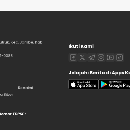
utruk, Kec. Jambe, Kab.
Ikuti Kami
84-0088
Jelajahi Berita di Apps 
Redaksi
 Siber
 Nomor TDPSE :