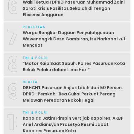
6
Wakil Ketua I DPRD Pasuruan Muhammad Zaini
Soroti Krisis Fasilitas Sekolah di Tengah
Efisiensi Anggaran
7
PERISTIWA
Warga Bongkar Dugaan Penyalahgunaan
Wewenang di Desa Gambiran, Isu Narkoba Ikut
Mencuat
8
TNI & POLRI
‎”Motor Raib Saat Subuh, Polres Pasuruan Kota
Bekuk Pelaku dalam Lima Hari” ‎
9
BERITA
DBHCHT Pasuruan Anjlok Lebih dari 50 Persen:
DPRD–Pemkab–Bea Cukai Perkuat Perang
Melawan Peredaran Rokok Ilegal
10
TNI & POLRI
Kapolda Jatim Pimpin Sertijab Kapolres, AKBP
Arief Ardiansyah Prasetyo Resmi Jabat
Kapolres Pasuruan Kota