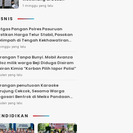
Gambiran, Isu Narkoba
1 minggu yang lalu
Ikut Mencuat
ISNIS
tgas Pangan Polres Pasuruan
stikan Harga Telur Stabil, Pasokan
limpah di Tengah Kekhawatiran
uktuasi
minggu yang lalu
rangan Tanpa Bunyi. Mobil Avanza
loz milik warga Beji Diduga Disiram
iran Kimia “Korban Pilih lapor Polisi”
ulan yang lalu
rangan penutuoan Karaoke
rujung Cekcok, Sesama Warga
gosari Bentrok di Meiko Pandaan
ngga Larut Malam
ulan yang lalu
ENDIDIKAN