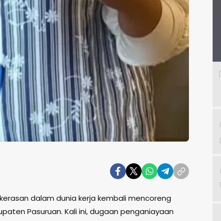
kekerasan dalam dunia kerja kembali mencoreng
paten Pasuruan. Kali ini, dugaan penganiayaan