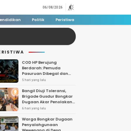
06/08/2026
endidikan
Politik
Peristiwa
ERISTIWA
COD HP Berujung
Berdarah: Pemuda
Pasuruan Dibegal dan
Dibacok di Tengah Hutan
5 hari yang lalu
Polisi Buru Tiga Pelaku
Bangil Diuji Toleransi,
Brigade Gusdur Bongkar
Dugaan Akar Penolakan
Tempat Ibadah
6 hari yang lalu
Warga Bongkar Dugaan
Penyalahgunaan
Wewenang di Desa