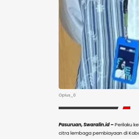
Oplus_0
Pasuruan, Swaralin.id –
Perilaku 
citra lembaga pembiayaan di Kabu