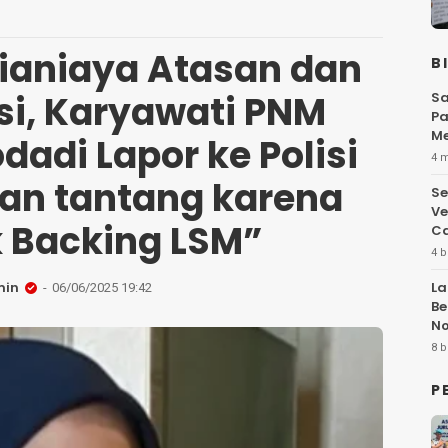
Dianiaya Atasan dan
B
si, Karyawati PNM
Sa
Pa
Me
adi Lapor ke Polisi
Fl
4 
an tantang karena
Se
Ve
 Backing LSM”
Ca
4 b
min
La
06/06/2025 19:42
Be
No
Hi
8 b
P