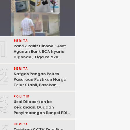
1
BERITA
Pabrik Pailit Dibobol: Aset
Agunan Bank BCA Nyaris
Digondol, Tiga Pelaku
Ditangkap Polisi di
2
Pasuruan
BERITA
Satgas Pangan Polres
Pasuruan Pastikan Harga
Telur Stabil, Pasokan
Melimpah di Tengah
3
Kekhawatiran Fluktuasi
POLITIK
Usai Dilaporkan ke
Kejaksaan, Dugaan
Penyimpangan Banpol PDIP
Pasuruan Dinyatakan
Tuntas “6 Eks Ketua PAC
BERITA
Cabut Laporan”
Terekam CCTV, Dua Pria