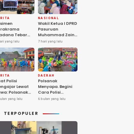
RITA
NASIONAL
simen
Wakil Ketua I DPRD
arakrama
Pasuruan
adana Tebar
Muhammad Zaini
pedulian di
Soroti Krisis
ari yang lalu
7 hari yang lalu
nti Asuhan
Fasilitas Sekolah
iya Balita SYD,
di Tengah Efisiensi
luk Hangat
Anggaran
lita Terlantar
OLRI Hadir
ngan Hati”
RITA
DAERAH
at Polisi
Polsanak
ngajar Lewat
Menyapa. Begini
wa: Polsanak
Cara Polisi
suruan Sentuh
Mendekatkan
ulan yang lalu
6 bulan yang lalu
sadaran Anak
Keselamatan
jak Dini
kepada Generasi
TERPOPULER
Sejak Usia Dini