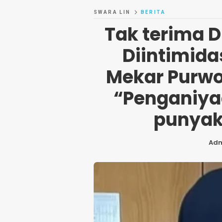
SWARA LIN
BERITA
Tak terima 
Diintimida
Mekar Purwod
“Penganiya
punyak
Ad