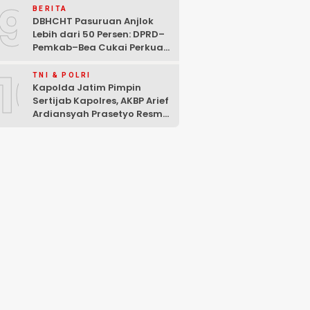
9
BERITA
DBHCHT Pasuruan Anjlok
Lebih dari 50 Persen: DPRD–
Pemkab–Bea Cukai Perkuat
Perang Melawan Peredaran
10
Rokok Ilegal
TNI & POLRI
Kapolda Jatim Pimpin
Sertijab Kapolres, AKBP Arief
Ardiansyah Prasetyo Resmi
Jabat Kapolres Pasuruan
Kota