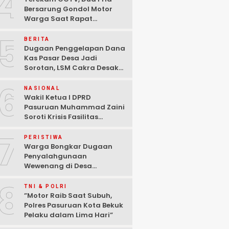
4
Bersarung Gondol Motor
Warga Saat Rapat
Agustusan di Pasuruan
5
BERITA
Dugaan Penggelapan Dana
Kas Pasar Desa Jadi
Sorotan, LSM Cakra Desak
Polisi Bertindak Profesional
6
NASIONAL
Wakil Ketua I DPRD
Pasuruan Muhammad Zaini
Soroti Krisis Fasilitas
Sekolah di Tengah Efisiensi
7
Anggaran
PERISTIWA
Warga Bongkar Dugaan
Penyalahgunaan
Wewenang di Desa
Gambiran, Isu Narkoba Ikut
8
Mencuat
TNI & POLRI
‎”Motor Raib Saat Subuh,
Polres Pasuruan Kota Bekuk
Pelaku dalam Lima Hari” ‎