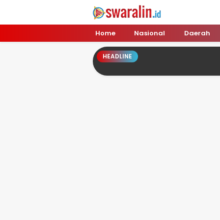
Swara Lin
Independent, Tajam & Profesional
Home
Nasional
Daerah
HEADLINE