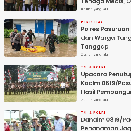
Tenaga Medis, O
Massal di Pasur
8 bulan yang lalu
Pasien
PERISTIWA
Polres Pasuruan
dan Warga Tanga
Tanggap
2 tahun yang lalu
TNI & POLRI
Upacara Penutu
Kodim 0819/Pasu
Hasil Pembang
2 tahun yang lalu
TNI & POLRI
Dandim 0819/Pa
Penanaman Jag