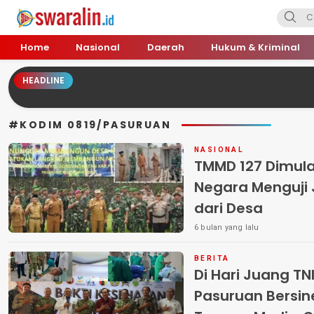
Swara Lin
Independent, Tajam & Profesional
Home
Nasional
Daerah
Hukum & Kriminal
HEADLINE
#KODIM 0819/PASURUAN
NASIONAL
TMMD 127 Dimula
Negara Menguji
dari Desa
6 bulan yang lalu
BERITA
Di Hari Juang TN
Pasuruan Bersin