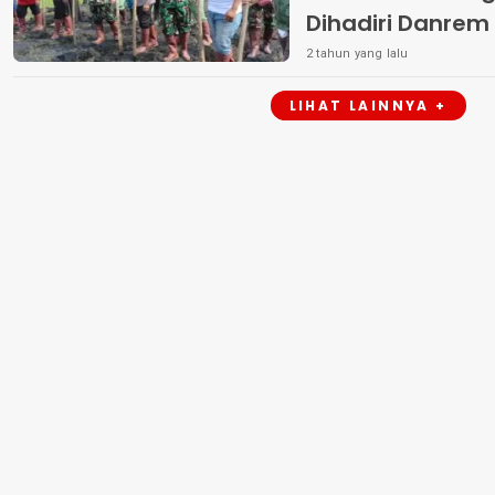
Dihadiri Danrem
Mewujudkan Ke
2 tahun yang lalu
LIHAT LAINNYA +