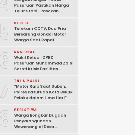
4
Pasuruan Pastikan Harga
Telur Stabil, Pasokan
Melimpah di Tengah
5
Kekhawatiran Fluktuasi
BERITA
Terekam CCTV, Dua Pria
Bersarung Gondol Motor
Warga Saat Rapat
Agustusan di Pasuruan
6
NASIONAL
Wakil Ketua I DPRD
Pasuruan Muhammad Zaini
Soroti Krisis Fasilitas
Sekolah di Tengah Efisiensi
7
Anggaran
TNI & POLRI
‎”Motor Raib Saat Subuh,
Polres Pasuruan Kota Bekuk
Pelaku dalam Lima Hari” ‎
8
PERISTIWA
Warga Bongkar Dugaan
Penyalahgunaan
Wewenang di Desa
Gambiran, Isu Narkoba Ikut