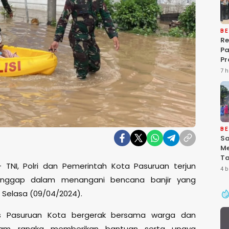
BE
Re
P
Pr
Ke
7 h
Pa
Gr
Pe
Ba
“P
De
BE
Sa
Me
Ta
 TNI, Polri dan Pemerintah Kota Pasuruan terjun
Pa
4 b
Ke
anggap dalam menangani bencana banjir yang
Se
 Selasa (09/04/2024).
es Pasuruan Kota bergerak bersama warga dan
lam rangka memberikan bantuan serta upaya