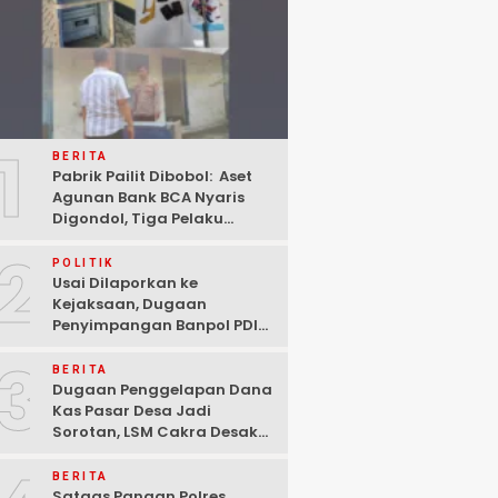
1
BERITA
Pabrik Pailit Dibobol: Aset
Agunan Bank BCA Nyaris
Digondol, Tiga Pelaku
Ditangkap Polisi di
2
Pasuruan
POLITIK
Usai Dilaporkan ke
Kejaksaan, Dugaan
Penyimpangan Banpol PDIP
Pasuruan Dinyatakan
3
Tuntas “6 Eks Ketua PAC
BERITA
Cabut Laporan”
Dugaan Penggelapan Dana
Kas Pasar Desa Jadi
Sorotan, LSM Cakra Desak
Polisi Bertindak Profesional
BERITA
Satgas Pangan Polres