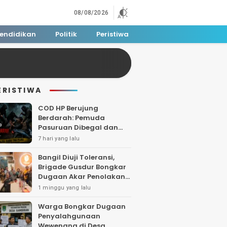
08/08/2026
endidikan
Politik
Peristiwa
ERISTIWA
COD HP Berujung
Berdarah: Pemuda
Pasuruan Dibegal dan
Dibacok di Tengah Hutan
7 hari yang lalu
Polisi Buru Tiga Pelaku
Bangil Diuji Toleransi,
Brigade Gusdur Bongkar
Dugaan Akar Penolakan
Tempat Ibadah
1 minggu yang lalu
Warga Bongkar Dugaan
Penyalahgunaan
Wewenang di Desa