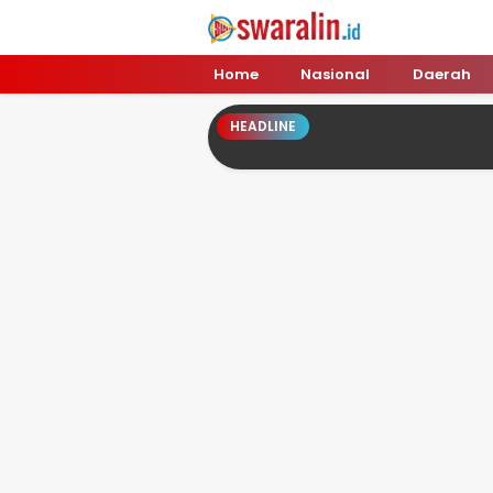
Swara Lin
Independent, Tajam & Profesional
Home
Nasional
Daerah
HEADLINE