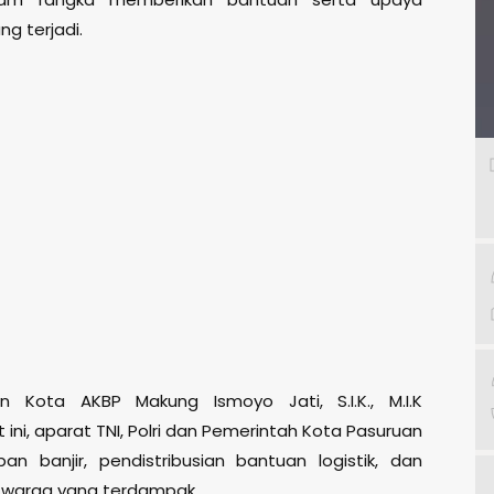
g terjadi.
n Kota AKBP Makung Ismoyo Jati, S.I.K., M.I.K
ini, aparat TNI, Polri dan Pemerintah Kota Pasuruan
an banjir, pendistribusian bantuan logistik, dan
 warga yang terdampak.