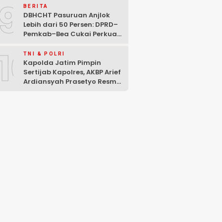
9
Mencuat
BERITA
DBHCHT Pasuruan Anjlok
Lebih dari 50 Persen: DPRD–
Pemkab–Bea Cukai Perkuat
Perang Melawan Peredaran
10
Rokok Ilegal
TNI & POLRI
Kapolda Jatim Pimpin
Sertijab Kapolres, AKBP Arief
Ardiansyah Prasetyo Resmi
Jabat Kapolres Pasuruan
Kota