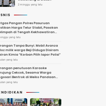
Gambiran, Isu Narkoba
2 minggu yang lalu
Ikut Mencuat
ISNIS
tgas Pangan Polres Pasuruan
stikan Harga Telur Stabil, Pasokan
limpah di Tengah Kekhawatiran
uktuasi
minggu yang lalu
rangan Tanpa Bunyi. Mobil Avanza
loz milik warga Beji Diduga Disiram
iran Kimia “Korban Pilih lapor Polisi”
ulan yang lalu
rangan penutuoan Karaoke
rujung Cekcok, Sesama Warga
gosari Bentrok di Meiko Pandaan
ngga Larut Malam
ulan yang lalu
ENDIDIKAN