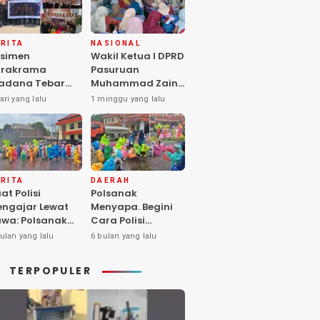
RITA
NASIONAL
simen
Wakil Ketua I DPRD
arakrama
Pasuruan
adana Tebar
Muhammad Zaini
pedulian di
Soroti Krisis
ari yang lalu
1 minggu yang lalu
nti Asuhan
Fasilitas Sekolah
iya Balita SYD,
di Tengah Efisiensi
luk Hangat
Anggaran
lita Terlantar
OLRI Hadir
ngan Hati”
RITA
DAERAH
at Polisi
Polsanak
ngajar Lewat
Menyapa. Begini
wa: Polsanak
Cara Polisi
suruan Sentuh
Mendekatkan
ulan yang lalu
6 bulan yang lalu
sadaran Anak
Keselamatan
jak Dini
kepada Generasi
TERPOPULER
Sejak Usia Dini