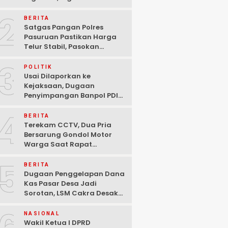
Ditangkap Polisi di
2
Pasuruan
BERITA
Satgas Pangan Polres
Pasuruan Pastikan Harga
Telur Stabil, Pasokan
Melimpah di Tengah
3
Kekhawatiran Fluktuasi
POLITIK
Usai Dilaporkan ke
Kejaksaan, Dugaan
Penyimpangan Banpol PDIP
Pasuruan Dinyatakan
4
Tuntas “6 Eks Ketua PAC
BERITA
Cabut Laporan”
Terekam CCTV, Dua Pria
Bersarung Gondol Motor
Warga Saat Rapat
Agustusan di Pasuruan
5
BERITA
Dugaan Penggelapan Dana
Kas Pasar Desa Jadi
Sorotan, LSM Cakra Desak
Polisi Bertindak Profesional
NASIONAL
Wakil Ketua I DPRD