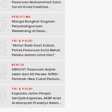
6
Pasuruan Muhammad Zaini
Soroti Krisis Fasilitas
Sekolah di Tengah Efisiensi
7
Anggaran
PERISTIWA
Warga Bongkar Dugaan
Penyalahgunaan
Wewenang di Desa
Gambiran, Isu Narkoba Ikut
8
Mencuat
TNI & POLRI
‎”Motor Raib Saat Subuh,
Polres Pasuruan Kota Bekuk
Pelaku dalam Lima Hari” ‎
9
BERITA
DBHCHT Pasuruan Anjlok
Lebih dari 50 Persen: DPRD–
Pemkab–Bea Cukai Perkuat
Perang Melawan Peredaran
10
Rokok Ilegal
TNI & POLRI
Kapolda Jatim Pimpin
Sertijab Kapolres, AKBP Arief
Ardiansyah Prasetyo Resmi
Jabat Kapolres Pasuruan