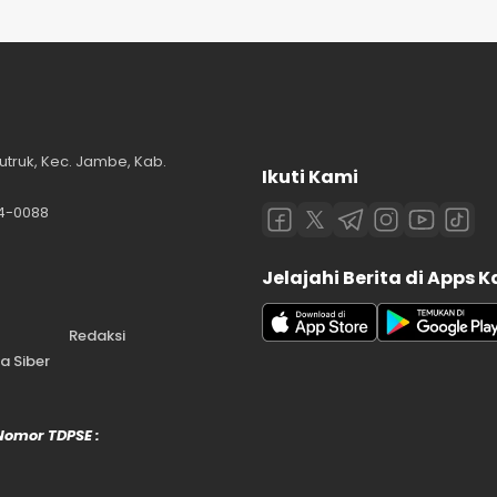
utruk, Kec. Jambe, Kab.
Ikuti Kami
84-0088
Jelajahi Berita di Apps 
Redaksi
 Siber
 Nomor TDPSE :