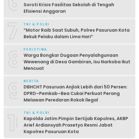
6
Soroti Krisis Fasilitas Sekolah di Tengah
Efisiensi Anggaran
7
TNI & POLRI
‎”Motor Raib Saat Subuh, Polres Pasuruan Kota
Bekuk Pelaku dalam Lima Hari” ‎
8
PERISTIWA
Warga Bongkar Dugaan Penyalahgunaan
Wewenang di Desa Gambiran, Isu Narkoba Ikut
Mencuat
9
BERITA
DBHCHT Pasuruan Anjlok Lebih dari 50 Persen:
DPRD–Pemkab–Bea Cukai Perkuat Perang
Melawan Peredaran Rokok Ilegal
10
TNI & POLRI
Kapolda Jatim Pimpin Sertijab Kapolres, AKBP
Arief Ardiansyah Prasetyo Resmi Jabat
Kapolres Pasuruan Kota