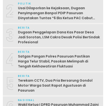
2
POLITIK
Usai Dilaporkan ke Kejaksaan, Dugaan
Penyimpangan Banpol PDIP Pasuruan
Dinyatakan Tuntas “6 Eks Ketua PAC Cabut
Laporan”
3
BERITA
Dugaan Penggelapan Dana Kas Pasar Desa
Jadi Sorotan, LSM Cakra Desak Polisi Bertindak
Profesional
4
BERITA
Satgas Pangan Polres Pasuruan Pastikan
Harga Telur Stabil, Pasokan Melimpah di
Tengah Kekhawatiran Fluktuasi
5
BERITA
Terekam CCTV, Dua Pria Bersarung Gondol
Motor Warga Saat Rapat Agustusan di
Pasuruan
NASIONAL
Wakil Ketua I DPRD Pasuruan Muhammad Zaini