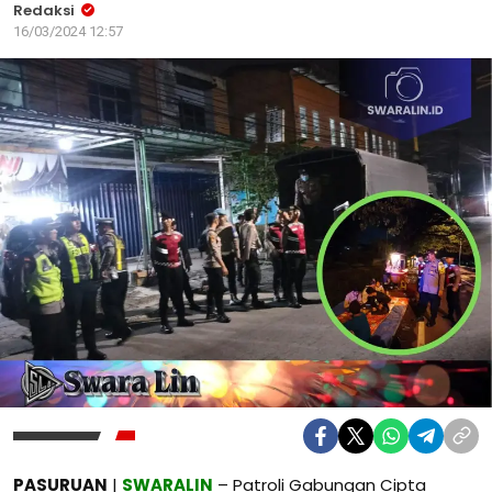
Redaksi
16/03/2024 12:57
PASURUAN
|
SWARALIN
– Patroli Gabungan Cipta