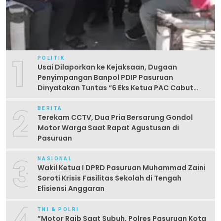
1
POLITIK
Usai Dilaporkan ke Kejaksaan, Dugaan
Penyimpangan Banpol PDIP Pasuruan
Dinyatakan Tuntas “6 Eks Ketua PAC Cabut
Laporan”
2
BERITA
Terekam CCTV, Dua Pria Bersarung Gondol
Motor Warga Saat Rapat Agustusan di
Pasuruan
3
NASIONAL
Wakil Ketua I DPRD Pasuruan Muhammad Zaini
Soroti Krisis Fasilitas Sekolah di Tengah
Efisiensi Anggaran
4
TNI & POLRI
‎”Motor Raib Saat Subuh, Polres Pasuruan Kota