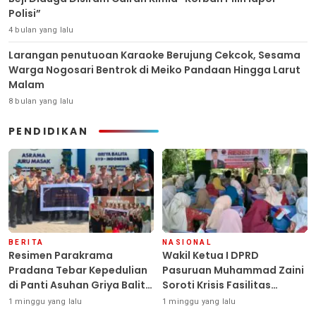
Polisi”
4 bulan yang lalu
Larangan penutuoan Karaoke Berujung Cekcok, Sesama
Warga Nogosari Bentrok di Meiko Pandaan Hingga Larut
Malam
8 bulan yang lalu
PENDIDIKAN
BERITA
NASIONAL
Resimen Parakrama
Wakil Ketua I DPRD
Pradana Tebar Kepedulian
Pasuruan Muhammad Zaini
di Panti Asuhan Griya Balita
Soroti Krisis Fasilitas
SYD, Peluk Hangat Balita
Sekolah di Tengah Efisiensi
1 minggu yang lalu
1 minggu yang lalu
Terlantar “POLRI Hadir
Anggaran