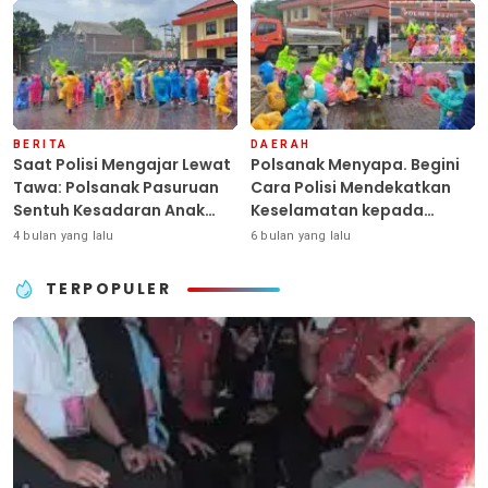
Dengan Hati”
BERITA
DAERAH
Saat Polisi Mengajar Lewat
Polsanak Menyapa. Begini
Tawa: Polsanak Pasuruan
Cara Polisi Mendekatkan
Sentuh Kesadaran Anak
Keselamatan kepada
Sejak Dini
Generasi Sejak Usia Dini
4 bulan yang lalu
6 bulan yang lalu
TERPOPULER