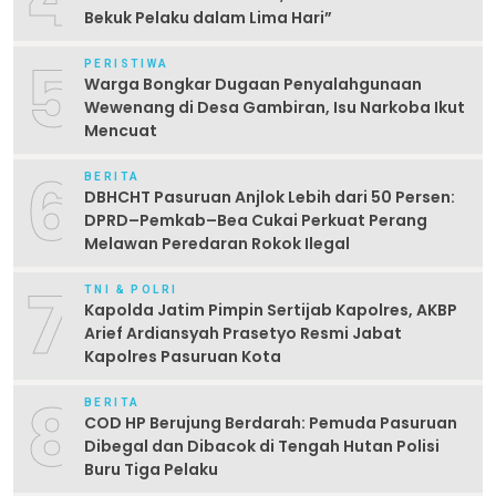
Bekuk Pelaku dalam Lima Hari” ‎
5
PERISTIWA
Warga Bongkar Dugaan Penyalahgunaan
Wewenang di Desa Gambiran, Isu Narkoba Ikut
Mencuat
6
BERITA
DBHCHT Pasuruan Anjlok Lebih dari 50 Persen:
DPRD–Pemkab–Bea Cukai Perkuat Perang
Melawan Peredaran Rokok Ilegal
7
TNI & POLRI
Kapolda Jatim Pimpin Sertijab Kapolres, AKBP
Arief Ardiansyah Prasetyo Resmi Jabat
Kapolres Pasuruan Kota
8
BERITA
COD HP Berujung Berdarah: Pemuda Pasuruan
Dibegal dan Dibacok di Tengah Hutan Polisi
Buru Tiga Pelaku