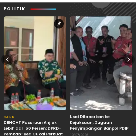
POLITIK
Usai Dilaporkan ke
BARU
DBHCHT Pasuruan Anjlok
Kejaksaan, Dugaan
Lebih dari 50 Persen: DPRD–
Penyimpangan Banpol PDIP
Pemkab–Bea Cukai Perkuat
Pasuruan Dinyatakan
10/07/2026