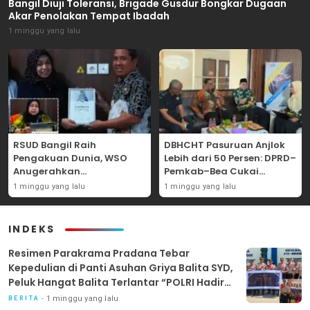
Bangil Diuji Toleransi, Brigade Gusdur Bongkar Dugaan
Akar Penolakan Tempat Ibadah
1 minggu yang lalu
RSUD Bangil Raih
DBHCHT Pasuruan Anjlok
Pengakuan Dunia, WSO
Lebih dari 50 Persen: DPRD–
Anugerahkan
Pemkab–Bea Cukai
Penghargaan
Perkuat Perang Melawan
1 minggu yang lalu
1 minggu yang lalu
Internasional untuk
Peredaran Rokok Ilegal
Layanan Stroke
INDEKS
Resimen Parakrama Pradana Tebar
Kepedulian di Panti Asuhan Griya Balita SYD,
Peluk Hangat Balita Terlantar “POLRI Hadir
Dengan Hati”
1 minggu yang lalu
BERITA