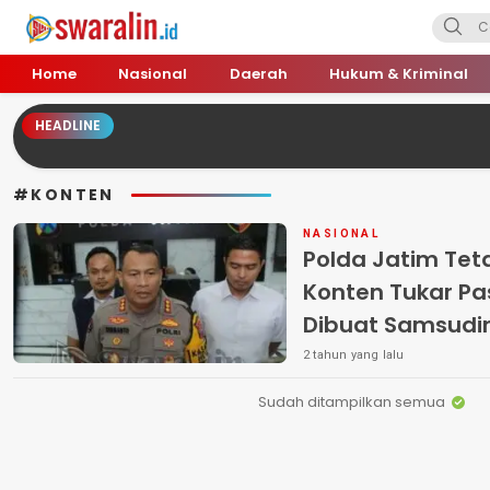
Swara Lin
Independent, Tajam & Profesional
Home
Nasional
Daerah
Hukum & Kriminal
HEADLINE
#KONTEN
NASIONAL
Polda Jatim Tet
Konten Tukar P
Dibuat Samsudi
2 tahun yang lalu
Sudah ditampilkan semua