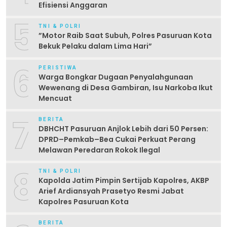
Efisiensi Anggaran
5
TNI & POLRI
‎”Motor Raib Saat Subuh, Polres Pasuruan Kota
Bekuk Pelaku dalam Lima Hari” ‎
6
PERISTIWA
Warga Bongkar Dugaan Penyalahgunaan
Wewenang di Desa Gambiran, Isu Narkoba Ikut
Mencuat
7
BERITA
DBHCHT Pasuruan Anjlok Lebih dari 50 Persen:
DPRD–Pemkab–Bea Cukai Perkuat Perang
Melawan Peredaran Rokok Ilegal
8
TNI & POLRI
Kapolda Jatim Pimpin Sertijab Kapolres, AKBP
Arief Ardiansyah Prasetyo Resmi Jabat
Kapolres Pasuruan Kota
BERITA