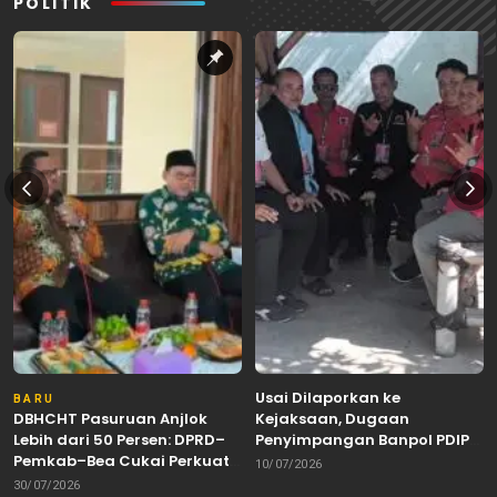
POLITIK
Usai Dilaporkan ke
BARU
DBHCHT Pasuruan Anjlok
Kejaksaan, Dugaan
Lebih dari 50 Persen: DPRD–
Penyimpangan Banpol PDIP
Pemkab–Bea Cukai Perkuat
Pasuruan Dinyatakan
10/07/2026
Perang Melawan Peredaran
Tuntas “6 Eks Ketua PAC
30/07/2026