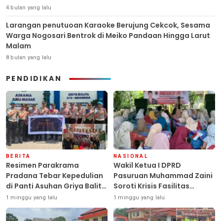
4 bulan yang lalu
Larangan penutuoan Karaoke Berujung Cekcok, Sesama
Warga Nogosari Bentrok di Meiko Pandaan Hingga Larut
Malam
8 bulan yang lalu
PENDIDIKAN
BERITA
NASIONAL
Resimen Parakrama
Wakil Ketua I DPRD
Pradana Tebar Kepedulian
Pasuruan Muhammad Zaini
di Panti Asuhan Griya Balita
Soroti Krisis Fasilitas
SYD, Peluk Hangat Balita
Sekolah di Tengah Efisiensi
1 minggu yang lalu
1 minggu yang lalu
Terlantar “POLRI Hadir
Anggaran
Dengan Hati”