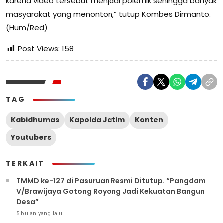
karena video tersebut menjadi polemik sehingga banyak
masyarakat yang menonton,” tutup Kombes Dirmanto.
(Hum/Red)
Post Views:
158
TAG
Kabidhumas
Kapolda Jatim
Konten
Youtubers
TERKAIT
TMMD ke-127 di Pasuruan Resmi Ditutup. “Pangdam
V/Brawijaya Gotong Royong Jadi Kekuatan Bangun
Desa”
5 bulan yang lalu