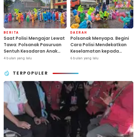
BERITA
DAERAH
Saat Polisi Mengajar Lewat
Polsanak Menyapa. Begini
Tawa: Polsanak Pasuruan
Cara Polisi Mendekatkan
Sentuh Kesadaran Anak
Keselamatan kepada
Sejak Dini
Generasi Sejak Usia Dini
4 bulan yang lalu
6 bulan yang lalu
TERPOPULER