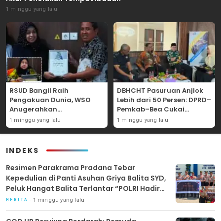
1 minggu yang lalu
RSUD Bangil Raih
DBHCHT Pasuruan Anjlok
Pengakuan Dunia, WSO
Lebih dari 50 Persen: DPRD–
Anugerahkan
Pemkab–Bea Cukai
Penghargaan
Perkuat Perang Melawan
1 minggu yang lalu
1 minggu yang lalu
Internasional untuk
Peredaran Rokok Ilegal
Layanan Stroke
INDEKS
Resimen Parakrama Pradana Tebar
Kepedulian di Panti Asuhan Griya Balita SYD,
Peluk Hangat Balita Terlantar “POLRI Hadir
Dengan Hati”
1 minggu yang lalu
BERITA