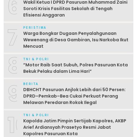
6
Wakil Ketua I DPRD Pasuruan Muhammad Zaini
Soroti Krisis Fasilitas Sekolah di Tengah
Efisiensi Anggaran
7
PERISTIWA
Warga Bongkar Dugaan Penyalahgunaan
Wewenang di Desa Gambiran, Isu Narkoba Ikut
Mencuat
8
TNI & POLRI
‎”Motor Raib Saat Subuh, Polres Pasuruan Kota
Bekuk Pelaku dalam Lima Hari” ‎
9
BERITA
DBHCHT Pasuruan Anjlok Lebih dari 50 Persen:
DPRD–Pemkab–Bea Cukai Perkuat Perang
Melawan Peredaran Rokok Ilegal
10
TNI & POLRI
Kapolda Jatim Pimpin Sertijab Kapolres, AKBP
Arief Ardiansyah Prasetyo Resmi Jabat
Kapolres Pasuruan Kota