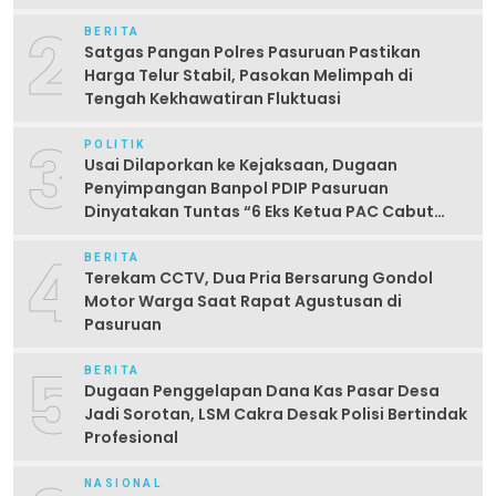
2
BERITA
Satgas Pangan Polres Pasuruan Pastikan
Harga Telur Stabil, Pasokan Melimpah di
Tengah Kekhawatiran Fluktuasi
3
POLITIK
Usai Dilaporkan ke Kejaksaan, Dugaan
Penyimpangan Banpol PDIP Pasuruan
Dinyatakan Tuntas “6 Eks Ketua PAC Cabut
Laporan”
4
BERITA
Terekam CCTV, Dua Pria Bersarung Gondol
Motor Warga Saat Rapat Agustusan di
Pasuruan
5
BERITA
Dugaan Penggelapan Dana Kas Pasar Desa
Jadi Sorotan, LSM Cakra Desak Polisi Bertindak
Profesional
NASIONAL