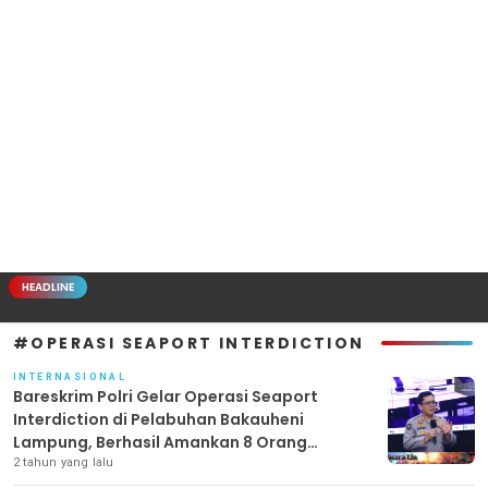
HEADLINE
#OPERASI SEAPORT INTERDICTION
INTERNASIONAL
Bareskrim Polri Gelar Operasi Seaport
Interdiction di Pelabuhan Bakauheni
Lampung, Berhasil Amankan 8 Orang
Tersangka Peredaran Narkoba
2 tahun yang lalu