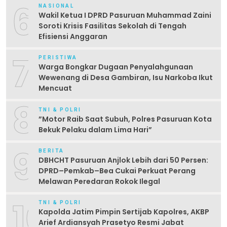
6
NASIONAL
Wakil Ketua I DPRD Pasuruan Muhammad Zaini
Soroti Krisis Fasilitas Sekolah di Tengah
Efisiensi Anggaran
7
PERISTIWA
Warga Bongkar Dugaan Penyalahgunaan
Wewenang di Desa Gambiran, Isu Narkoba Ikut
Mencuat
8
TNI & POLRI
‎”Motor Raib Saat Subuh, Polres Pasuruan Kota
Bekuk Pelaku dalam Lima Hari” ‎
9
BERITA
DBHCHT Pasuruan Anjlok Lebih dari 50 Persen:
DPRD–Pemkab–Bea Cukai Perkuat Perang
Melawan Peredaran Rokok Ilegal
10
TNI & POLRI
Kapolda Jatim Pimpin Sertijab Kapolres, AKBP
Arief Ardiansyah Prasetyo Resmi Jabat