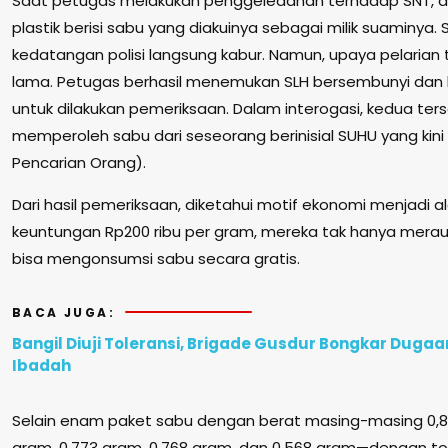
Saat petugas melakukan penggeledahan terhadap SNT, 
plastik berisi sabu yang diakuinya sebagai milik suaminya
kedatangan polisi langsung kabur. Namun, upaya pelarian
lama. Petugas berhasil menemukan SLH bersembunyi d
untuk dilakukan pemeriksaan. Dalam interogasi, kedua t
memperoleh sabu dari seseorang berinisial SUHU yang kini
Pencarian Orang).
Dari hasil pemeriksaan, diketahui motif ekonomi menjadi
keuntungan Rp200 ribu per gram, mereka tak hanya merau
bisa mengonsumsi sabu secara gratis.
BACA JUGA:
Bangil Diuji Toleransi, Brigade Gusdur Bongkar Duga
Ibadah
Selain enam paket sabu dengan berat masing-masing 0,84
gram, 0,773 gram, 0,768 gram, dan 0,568 gram—dengan t