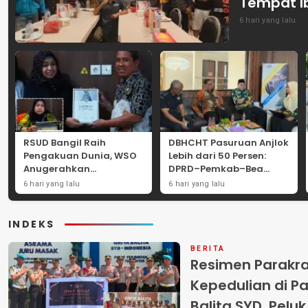
Tempat I
6 hari yang lalu
RSUD Bangil Raih
DBHCHT Pasuruan Anjlok
Pengakuan Dunia, WSO
Lebih dari 50 Persen:
Anugerahkan
DPRD–Pemkab–Bea
Penghargaan
Cukai Perkuat Perang
6 hari yang lalu
6 hari yang lalu
Internasional untuk
Melawan Peredaran
Layanan Stroke
Rokok Ilegal
INDEKS
BERITA
Resimen Parakr
Kepedulian di Pa
Balita SYD, Pelu