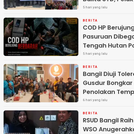
Terlantar “POLRI
5 hari yang lalu
BERITA
COD HP Berujun
Pasuruan Dibega
Tengah Hutan Polisi Buru Tiga
Pelaku
5 hari yang lalu
BERITA
Bangil Diuji Tole
Gusdur Bongkar
Penolakan Temp
6 hari yang lalu
BERITA
RSUD Bangil Rai
WSO Anugerahk