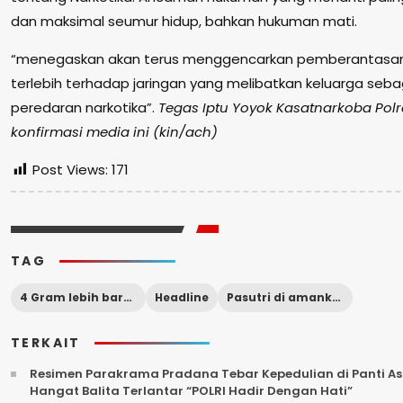
dan maksimal seumur hidup, bahkan hukuman mati.
“menegaskan akan terus menggencarkan pemberantasan
terlebih terhadap jaringan yang melibatkan keluarga sebaga
peredaran narkotika”.
Tegas Iptu Yoyok Kasatnarkoba Polr
konfirmasi media ini (kin/ach)
Post Views:
171
TAG
4 Gram lebih barang bukti di amankan
Headline
Pasutri di amankan
TERKAIT
Resimen Parakrama Pradana Tebar Kepedulian di Panti Asu
Hangat Balita Terlantar “POLRI Hadir Dengan Hati”