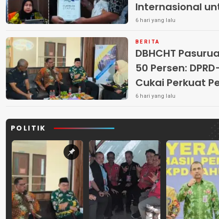
Internasional u
6 hari yang lalu
BERITA
DBHCHT Pasuruan
50 Persen: DP
Cukai Perkuat 
Peredaran Rokok 
6 hari yang lalu
POLITIK