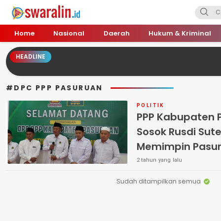
Swara Lin
Independent, Tajam & Profesional
Home
Nasional
Daerah
Hukum & Kriminal
HEADLINE
#DPC PPP PASURUAN
POLITIK
PPP Kabupaten P
Sosok Rusdi Sute
Memimpin Pasu
2 tahun yang lalu
Sudah ditampilkan semua