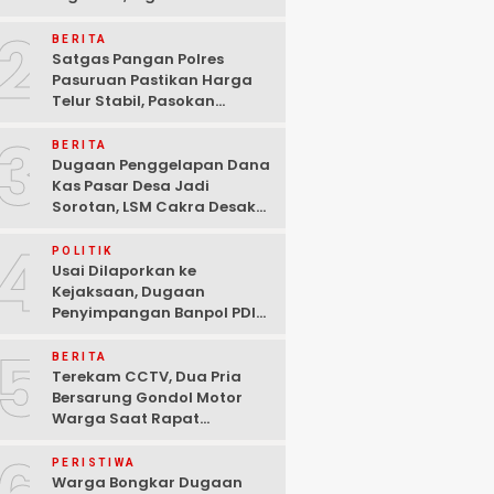
Ditangkap Polisi di
2
Pasuruan
BERITA
Satgas Pangan Polres
Pasuruan Pastikan Harga
Telur Stabil, Pasokan
Melimpah di Tengah
3
Kekhawatiran Fluktuasi
BERITA
Dugaan Penggelapan Dana
Kas Pasar Desa Jadi
Sorotan, LSM Cakra Desak
Polisi Bertindak Profesional
4
POLITIK
Usai Dilaporkan ke
Kejaksaan, Dugaan
Penyimpangan Banpol PDIP
Pasuruan Dinyatakan
5
Tuntas “6 Eks Ketua PAC
BERITA
Cabut Laporan”
Terekam CCTV, Dua Pria
Bersarung Gondol Motor
Warga Saat Rapat
Agustusan di Pasuruan
PERISTIWA
Warga Bongkar Dugaan