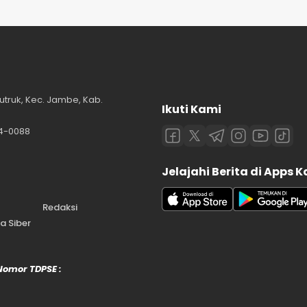
utruk, Kec. Jambe, Kab.
Ikuti Kami
84-0088
Jelajahi Berita di Apps 
Redaksi
 Siber
 Nomor TDPSE :