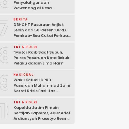
6
Penyalahgunaan
Wewenang di Desa
Gambiran, Isu Narkoba Ikut
7
Mencuat
BERITA
DBHCHT Pasuruan Anjlok
Lebih dari 50 Persen: DPRD–
Pemkab–Bea Cukai Perkuat
Perang Melawan Peredaran
8
Rokok Ilegal
TNI & POLRI
‎”Motor Raib Saat Subuh,
Polres Pasuruan Kota Bekuk
Pelaku dalam Lima Hari” ‎
9
NASIONAL
Wakil Ketua I DPRD
Pasuruan Muhammad Zaini
Soroti Krisis Fasilitas
Sekolah di Tengah Efisiensi
10
Anggaran
TNI & POLRI
Kapolda Jatim Pimpin
Sertijab Kapolres, AKBP Arief
Ardiansyah Prasetyo Resmi
Jabat Kapolres Pasuruan