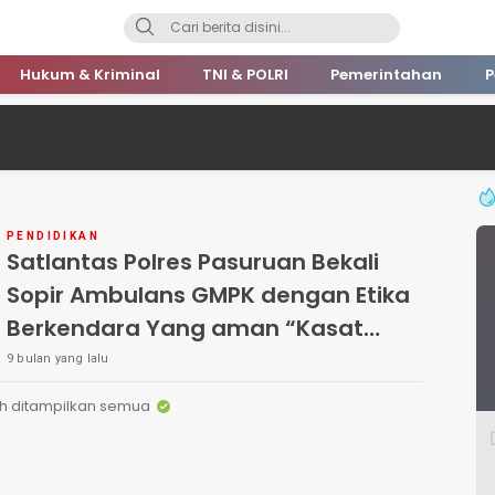
Hukum & Kriminal
TNI & POLRI
Pemerintahan
P
PENDIDIKAN
Satlantas Polres Pasuruan Bekali
Sopir Ambulans GMPK dengan Etika
Berkendara Yang aman “Kasat
Lantas Derie : Kecepatan Tak Boleh
9 bulan yang lalu
Abaikan Nyawa”
h ditampilkan semua