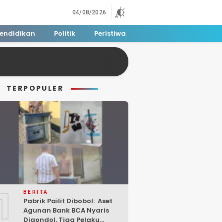
04/08/2026
endidikan
Politik
Peristiwa
TERPOPULER
1
BERITA
Pabrik Pailit Dibobol: Aset
Agunan Bank BCA Nyaris
Digondol, Tiga Pelaku