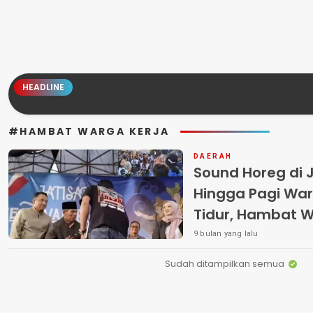
HEADLINE
#HAMBAT WARGA KERJA
DAERAH
Sound Horeg di J
Hingga Pagi Wa
Tidur, Hambat W
Anak Sekolah –
9 bulan yang lalu
Tutup Mata”
Sudah ditampilkan semua