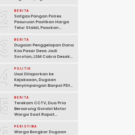
Ditangkap Polisi di
2
Pasuruan
BERITA
Satgas Pangan Polres
Pasuruan Pastikan Harga
Telur Stabil, Pasokan
Melimpah di Tengah
3
Kekhawatiran Fluktuasi
BERITA
Dugaan Penggelapan Dana
Kas Pasar Desa Jadi
Sorotan, LSM Cakra Desak
Polisi Bertindak Profesional
4
POLITIK
Usai Dilaporkan ke
Kejaksaan, Dugaan
Penyimpangan Banpol PDIP
Pasuruan Dinyatakan
5
Tuntas “6 Eks Ketua PAC
BERITA
Cabut Laporan”
Terekam CCTV, Dua Pria
Bersarung Gondol Motor
Warga Saat Rapat
Agustusan di Pasuruan
PERISTIWA
Warga Bongkar Dugaan