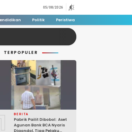
05/08/2026
endidikan
Politik
Peristiwa
TERPOPULER
1
BERITA
Pabrik Pailit Dibobol: Aset
Agunan Bank BCA Nyaris
Digondol, Tiga Pelaku