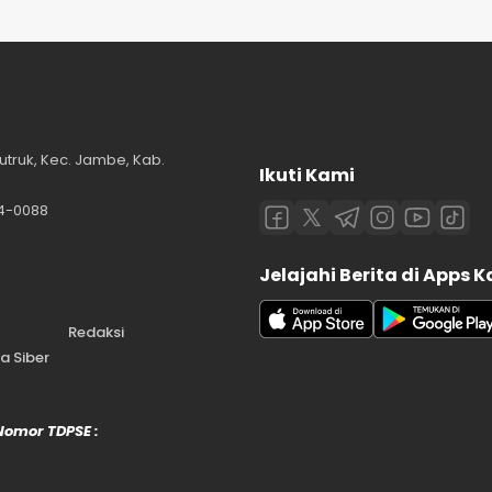
utruk, Kec. Jambe, Kab.
Ikuti Kami
84-0088
Jelajahi Berita di Apps 
Redaksi
 Siber
 Nomor TDPSE :