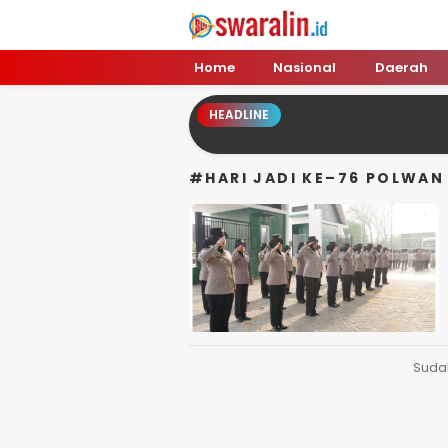
Swara Lin
Independent, Tajam & Profesional
Home
Nasional
Daerah
HEADLINE
#HARI JADI KE–76 POLWAN
Suda