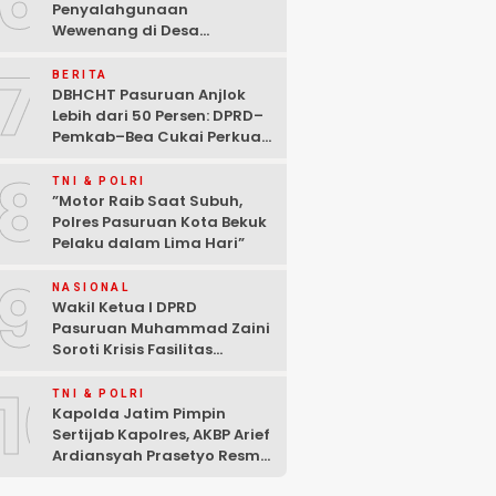
6
Penyalahgunaan
Wewenang di Desa
Gambiran, Isu Narkoba Ikut
7
Mencuat
BERITA
DBHCHT Pasuruan Anjlok
Lebih dari 50 Persen: DPRD–
Pemkab–Bea Cukai Perkuat
Perang Melawan Peredaran
8
Rokok Ilegal
TNI & POLRI
‎”Motor Raib Saat Subuh,
Polres Pasuruan Kota Bekuk
Pelaku dalam Lima Hari” ‎
9
NASIONAL
Wakil Ketua I DPRD
Pasuruan Muhammad Zaini
Soroti Krisis Fasilitas
Sekolah di Tengah Efisiensi
10
Anggaran
TNI & POLRI
Kapolda Jatim Pimpin
Sertijab Kapolres, AKBP Arief
Ardiansyah Prasetyo Resmi
Jabat Kapolres Pasuruan