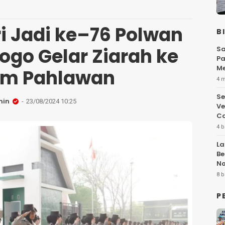
ri Jadi ke–76 Polwan
B
ogo Gelar Ziarah ke
Sa
Pa
Me
m Pahlawan
Fl
4 
Se
min
23/08/2024 10:25
Ve
Ca
4 b
La
Be
No
Hi
8 b
P