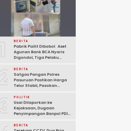
1
BERITA
Pabrik Pailit Dibobol: Aset
Agunan Bank BCA Nyaris
Digondol, Tiga Pelaku
Ditangkap Polisi di
2
Pasuruan
BERITA
Satgas Pangan Polres
Pasuruan Pastikan Harga
Telur Stabil, Pasokan
Melimpah di Tengah
3
Kekhawatiran Fluktuasi
POLITIK
Usai Dilaporkan ke
Kejaksaan, Dugaan
Penyimpangan Banpol PDIP
Pasuruan Dinyatakan
Tuntas “6 Eks Ketua PAC
BERITA
Cabut Laporan”
Terekam CCTV, Dua Pria