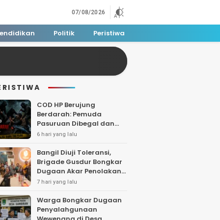
07/08/2026
endidikan
Politik
Peristiwa
ERISTIWA
COD HP Berujung
Berdarah: Pemuda
Pasuruan Dibegal dan
Dibacok di Tengah Hutan
6 hari yang lalu
Polisi Buru Tiga Pelaku
Bangil Diuji Toleransi,
Brigade Gusdur Bongkar
Dugaan Akar Penolakan
Tempat Ibadah
7 hari yang lalu
Warga Bongkar Dugaan
Penyalahgunaan
Wewenang di Desa