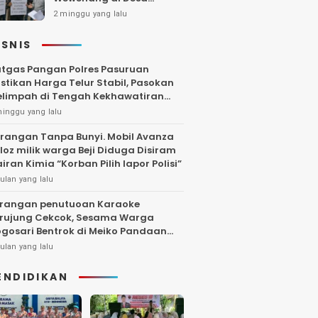
Gambiran, Isu Narkoba
2 minggu yang lalu
Ikut Mencuat
ISNIS
tgas Pangan Polres Pasuruan
stikan Harga Telur Stabil, Pasokan
limpah di Tengah Kekhawatiran
uktuasi
minggu yang lalu
rangan Tanpa Bunyi. Mobil Avanza
loz milik warga Beji Diduga Disiram
iran Kimia “Korban Pilih lapor Polisi”
ulan yang lalu
rangan penutuoan Karaoke
rujung Cekcok, Sesama Warga
gosari Bentrok di Meiko Pandaan
ngga Larut Malam
ulan yang lalu
ENDIDIKAN