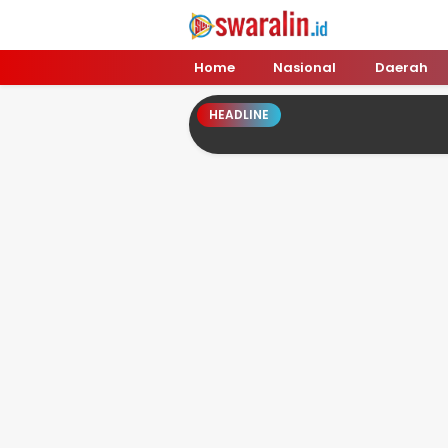
Swara Lin
Independent, Tajam & Profesional
Home
Nasional
Daerah
HEADLINE