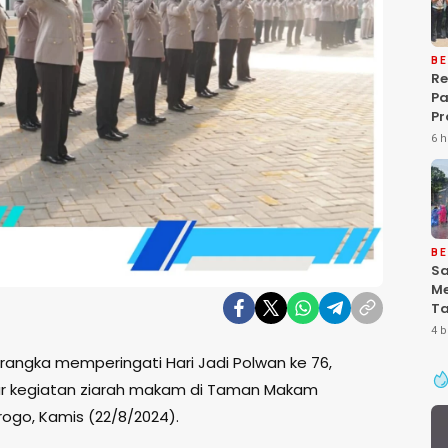
BE
Re
P
Pr
Ke
6 h
Pa
Gr
Pe
Ba
“P
De
BE
Sa
Me
Ta
Pa
4 b
Ke
rangka memperingati Hari Jadi Polwan ke 76,
Se
ar kegiatan ziarah makam di Taman Makam
rogo, Kamis (22/8/2024).