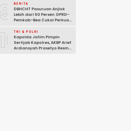
9
BERITA
DBHCHT Pasuruan Anjlok
Lebih dari 50 Persen: DPRD–
Pemkab–Bea Cukai Perkuat
Perang Melawan Peredaran
10
Rokok Ilegal
TNI & POLRI
Kapolda Jatim Pimpin
Sertijab Kapolres, AKBP Arief
Ardiansyah Prasetyo Resmi
Jabat Kapolres Pasuruan
Kota