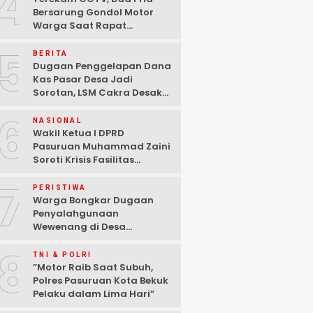
4
Bersarung Gondol Motor
Warga Saat Rapat
Agustusan di Pasuruan
5
BERITA
Dugaan Penggelapan Dana
Kas Pasar Desa Jadi
Sorotan, LSM Cakra Desak
Polisi Bertindak Profesional
6
NASIONAL
Wakil Ketua I DPRD
Pasuruan Muhammad Zaini
Soroti Krisis Fasilitas
Sekolah di Tengah Efisiensi
7
Anggaran
PERISTIWA
Warga Bongkar Dugaan
Penyalahgunaan
Wewenang di Desa
Gambiran, Isu Narkoba Ikut
8
Mencuat
TNI & POLRI
‎”Motor Raib Saat Subuh,
Polres Pasuruan Kota Bekuk
Pelaku dalam Lima Hari” ‎