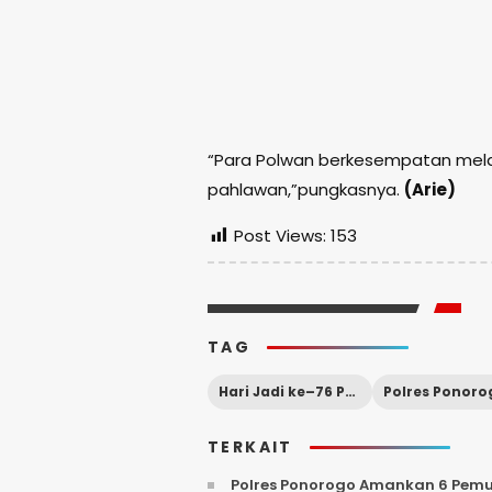
“Para Polwan berkesempatan mel
pahlawan,”pungkasnya.
(Arie)
Post Views:
153
TAG
Hari Jadi ke–76 Polwan
Polres Ponoro
TERKAIT
Polres Ponorogo Amankan 6 Pemu