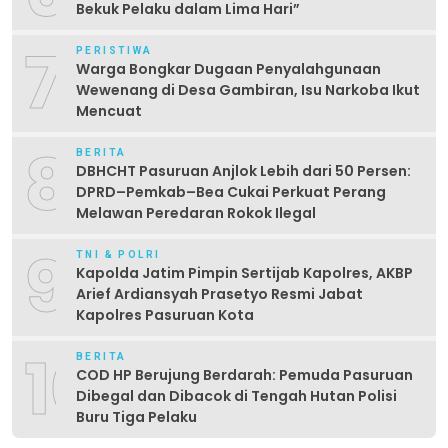
Bekuk Pelaku dalam Lima Hari” ‎
7
PERISTIWA
Warga Bongkar Dugaan Penyalahgunaan
Wewenang di Desa Gambiran, Isu Narkoba Ikut
Mencuat
8
BERITA
DBHCHT Pasuruan Anjlok Lebih dari 50 Persen:
DPRD–Pemkab–Bea Cukai Perkuat Perang
Melawan Peredaran Rokok Ilegal
9
TNI & POLRI
Kapolda Jatim Pimpin Sertijab Kapolres, AKBP
Arief Ardiansyah Prasetyo Resmi Jabat
Kapolres Pasuruan Kota
10
BERITA
COD HP Berujung Berdarah: Pemuda Pasuruan
Dibegal dan Dibacok di Tengah Hutan Polisi
Buru Tiga Pelaku