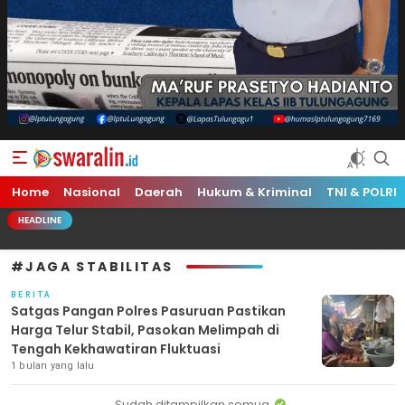
Swara Lin
Independent, Tajam & Profesional
Home
Nasional
Daerah
Hukum & Kriminal
TNI & POLRI
HEADLINE
#JAGA STABILITAS
BERITA
Satgas Pangan Polres Pasuruan Pastikan
Harga Telur Stabil, Pasokan Melimpah di
Tengah Kekhawatiran Fluktuasi
1 bulan yang lalu
Sudah ditampilkan semua