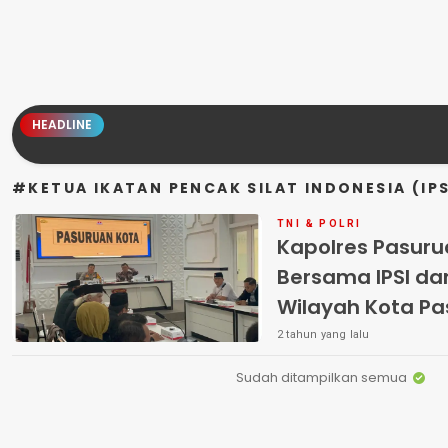
HEADLINE
#KETUA IKATAN PENCAK SILAT INDONESIA (IPS
TNI & POLRI
Kapolres Pasuru
Bersama IPSI dan
Wilayah Kota P
Rangka Harkam
2 tahun yang lalu
Sudah ditampilkan semua