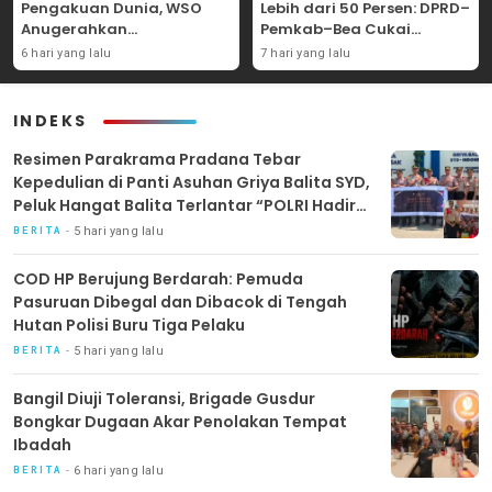
Pengakuan Dunia, WSO
Lebih dari 50 Persen: DPRD–
Anugerahkan
Pemkab–Bea Cukai
Penghargaan
Perkuat Perang Melawan
6 hari yang lalu
7 hari yang lalu
Internasional untuk
Peredaran Rokok Ilegal
Layanan Stroke
INDEKS
Resimen Parakrama Pradana Tebar
Kepedulian di Panti Asuhan Griya Balita SYD,
Peluk Hangat Balita Terlantar “POLRI Hadir
Dengan Hati”
5 hari yang lalu
BERITA
COD HP Berujung Berdarah: Pemuda
Pasuruan Dibegal dan Dibacok di Tengah
Hutan Polisi Buru Tiga Pelaku
5 hari yang lalu
BERITA
Bangil Diuji Toleransi, Brigade Gusdur
Bongkar Dugaan Akar Penolakan Tempat
Ibadah
6 hari yang lalu
BERITA