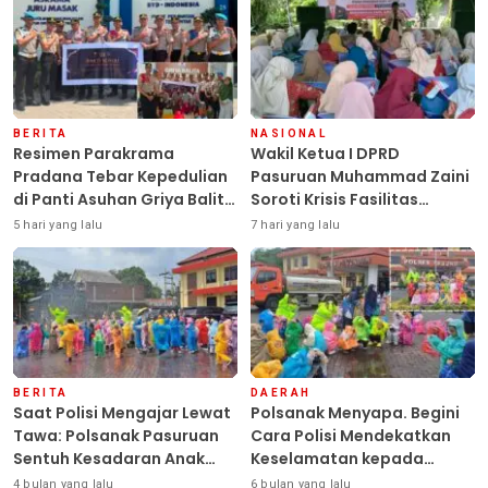
BERITA
NASIONAL
Resimen Parakrama
Wakil Ketua I DPRD
Pradana Tebar Kepedulian
Pasuruan Muhammad Zaini
di Panti Asuhan Griya Balita
Soroti Krisis Fasilitas
SYD, Peluk Hangat Balita
Sekolah di Tengah Efisiensi
5 hari yang lalu
7 hari yang lalu
Terlantar “POLRI Hadir
Anggaran
Dengan Hati”
BERITA
DAERAH
Saat Polisi Mengajar Lewat
Polsanak Menyapa. Begini
Tawa: Polsanak Pasuruan
Cara Polisi Mendekatkan
Sentuh Kesadaran Anak
Keselamatan kepada
Sejak Dini
Generasi Sejak Usia Dini
4 bulan yang lalu
6 bulan yang lalu