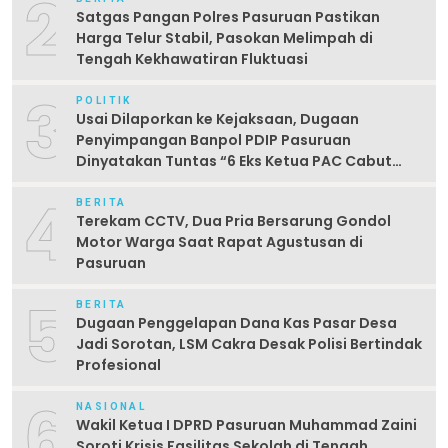
2
Satgas Pangan Polres Pasuruan Pastikan
Harga Telur Stabil, Pasokan Melimpah di
Tengah Kekhawatiran Fluktuasi
3
POLITIK
Usai Dilaporkan ke Kejaksaan, Dugaan
Penyimpangan Banpol PDIP Pasuruan
Dinyatakan Tuntas “6 Eks Ketua PAC Cabut
Laporan”
4
BERITA
Terekam CCTV, Dua Pria Bersarung Gondol
Motor Warga Saat Rapat Agustusan di
Pasuruan
5
BERITA
Dugaan Penggelapan Dana Kas Pasar Desa
Jadi Sorotan, LSM Cakra Desak Polisi Bertindak
Profesional
6
NASIONAL
Wakil Ketua I DPRD Pasuruan Muhammad Zaini
Soroti Krisis Fasilitas Sekolah di Tengah