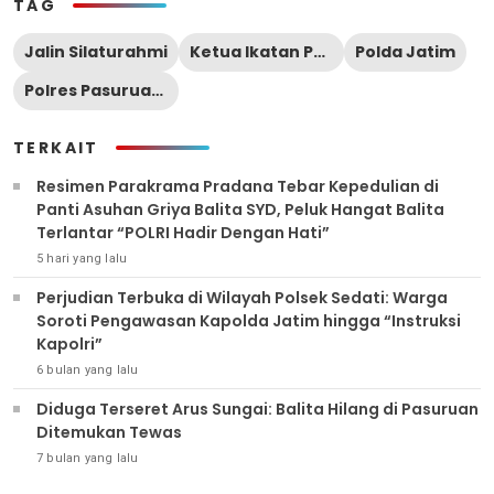
TAG
Jalin Silaturahmi
Ketua Ikatan Pencak Silat Indonesia (IPSI)
Polda Jatim
Polres Pasuruan Kota
TERKAIT
Resimen Parakrama Pradana Tebar Kepedulian di
Panti Asuhan Griya Balita SYD, Peluk Hangat Balita
Terlantar “POLRI Hadir Dengan Hati”
5 hari yang lalu
Perjudian Terbuka di Wilayah Polsek Sedati: Warga
Soroti Pengawasan Kapolda Jatim hingga “Instruksi
Kapolri”
6 bulan yang lalu
Diduga Terseret Arus Sungai: Balita Hilang di Pasuruan
Ditemukan Tewas
7 bulan yang lalu