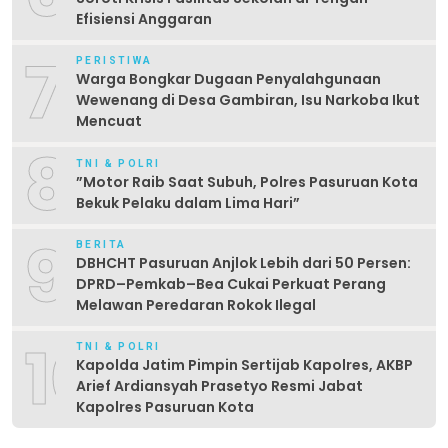
Efisiensi Anggaran
7
PERISTIWA
Warga Bongkar Dugaan Penyalahgunaan
Wewenang di Desa Gambiran, Isu Narkoba Ikut
Mencuat
8
TNI & POLRI
‎”Motor Raib Saat Subuh, Polres Pasuruan Kota
Bekuk Pelaku dalam Lima Hari” ‎
9
BERITA
DBHCHT Pasuruan Anjlok Lebih dari 50 Persen:
DPRD–Pemkab–Bea Cukai Perkuat Perang
Melawan Peredaran Rokok Ilegal
10
TNI & POLRI
Kapolda Jatim Pimpin Sertijab Kapolres, AKBP
Arief Ardiansyah Prasetyo Resmi Jabat
Kapolres Pasuruan Kota