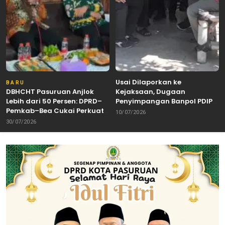
Usai Dilaporkan ke
BARU
DBHCHT Pasuruan Anjlok
Kejaksaan, Dugaan
Lebih dari 50 Persen: DPRD–
Penyimpangan Banpol PDIP
Pemkab–Bea Cukai Perkuat
Pasuruan Dinyatakan
10/07/2026
Perang Melawan Peredaran
Tuntas “6 Eks Ketua PAC
30/07/2026
Rokok Ilegal
Cabut Laporan”