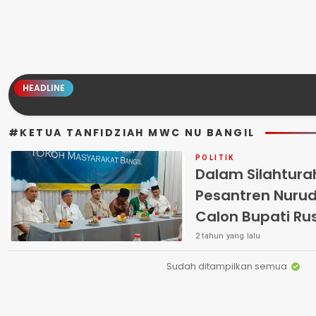
HEADLINE
#KETUA TANFIDZIAH MWC NU BANGIL
POLITIK
Dalam Silahtura
Pesantren Nurud
Calon Bupati Rus
Percantik Ibu k
2 tahun yang lalu
Pasuruan
Sudah ditampilkan semua