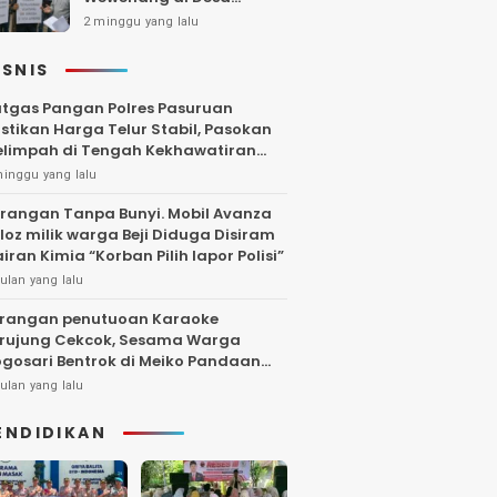
Gambiran, Isu Narkoba
2 minggu yang lalu
Ikut Mencuat
ISNIS
tgas Pangan Polres Pasuruan
stikan Harga Telur Stabil, Pasokan
limpah di Tengah Kekhawatiran
uktuasi
minggu yang lalu
rangan Tanpa Bunyi. Mobil Avanza
loz milik warga Beji Diduga Disiram
iran Kimia “Korban Pilih lapor Polisi”
ulan yang lalu
rangan penutuoan Karaoke
rujung Cekcok, Sesama Warga
gosari Bentrok di Meiko Pandaan
ngga Larut Malam
ulan yang lalu
ENDIDIKAN