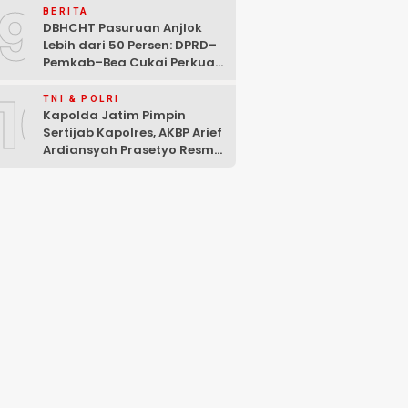
9
Mencuat
BERITA
DBHCHT Pasuruan Anjlok
Lebih dari 50 Persen: DPRD–
Pemkab–Bea Cukai Perkuat
Perang Melawan Peredaran
10
Rokok Ilegal
TNI & POLRI
Kapolda Jatim Pimpin
Sertijab Kapolres, AKBP Arief
Ardiansyah Prasetyo Resmi
Jabat Kapolres Pasuruan
Kota