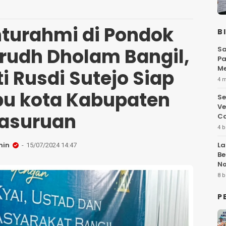
hturahmi di Pondok
B
rudh Dholam Bangil,
Sa
Pa
Me
i Rusdi Sutejo Siap
Fl
4 
Ibu kota Kabupaten
Se
Ve
asuruan
Ca
4 b
min
La
15/07/2024 14:47
Be
No
Hi
8 b
P