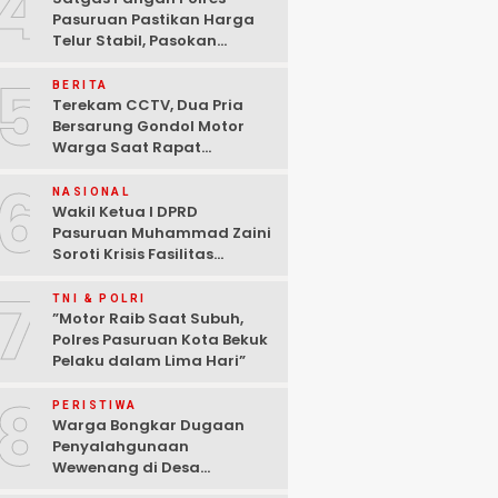
4
Pasuruan Pastikan Harga
Telur Stabil, Pasokan
Melimpah di Tengah
5
Kekhawatiran Fluktuasi
BERITA
Terekam CCTV, Dua Pria
Bersarung Gondol Motor
Warga Saat Rapat
Agustusan di Pasuruan
6
NASIONAL
Wakil Ketua I DPRD
Pasuruan Muhammad Zaini
Soroti Krisis Fasilitas
Sekolah di Tengah Efisiensi
7
Anggaran
TNI & POLRI
‎”Motor Raib Saat Subuh,
Polres Pasuruan Kota Bekuk
Pelaku dalam Lima Hari” ‎
8
PERISTIWA
Warga Bongkar Dugaan
Penyalahgunaan
Wewenang di Desa
Gambiran, Isu Narkoba Ikut