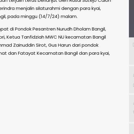
n terjalin terus berlanjut oleh Rusdi Sutejo Calon
erindra menjalin silaturahmi dengan para kyai,
gil, pada minggu (14/7/24) malam.
mpat di Pondok Pesantren Nurudh Dholam Bangil,
obri, Ketua Tanfidziah MWC NU kecamatan Bangil
hammad Zainuddin Sirot, Gus Harun dari pondok
imat dan Fatayat Kecamatan Bangil dan para kyai,