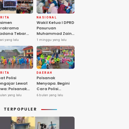
RITA
NASIONAL
simen
Wakil Ketua I DPRD
arakrama
Pasuruan
adana Tebar
Muhammad Zaini
pedulian di
Soroti Krisis
ari yang lalu
1 minggu yang lalu
nti Asuhan
Fasilitas Sekolah
iya Balita SYD,
di Tengah Efisiensi
luk Hangat
Anggaran
lita Terlantar
OLRI Hadir
ngan Hati”
RITA
DAERAH
at Polisi
Polsanak
ngajar Lewat
Menyapa. Begini
wa: Polsanak
Cara Polisi
suruan Sentuh
Mendekatkan
ulan yang lalu
6 bulan yang lalu
sadaran Anak
Keselamatan
jak Dini
kepada Generasi
TERPOPULER
Sejak Usia Dini