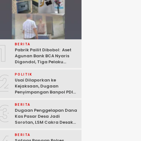
1
BERITA
Pabrik Pailit Dibobol: Aset
Agunan Bank BCA Nyaris
Digondol, Tiga Pelaku
Ditangkap Polisi di
2
Pasuruan
POLITIK
Usai Dilaporkan ke
Kejaksaan, Dugaan
Penyimpangan Banpol PDIP
Pasuruan Dinyatakan
3
Tuntas “6 Eks Ketua PAC
BERITA
Cabut Laporan”
Dugaan Penggelapan Dana
Kas Pasar Desa Jadi
Sorotan, LSM Cakra Desak
Polisi Bertindak Profesional
BERITA
Satgas Pangan Polres