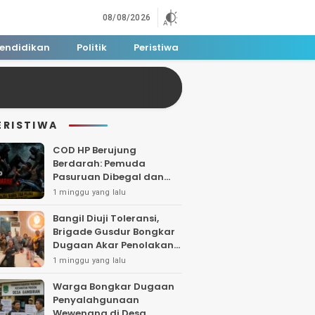
08/08/2026
endidikan
Politik
Peristiwa
ERISTIWA
COD HP Berujung
Berdarah: Pemuda
Pasuruan Dibegal dan
Dibacok di Tengah Hutan
1 minggu yang lalu
Polisi Buru Tiga Pelaku
Bangil Diuji Toleransi,
Brigade Gusdur Bongkar
Dugaan Akar Penolakan
Tempat Ibadah
1 minggu yang lalu
Warga Bongkar Dugaan
Penyalahgunaan
Wewenang di Desa