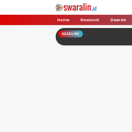
Swara Lin
Independent, Tajam & Profesional
Home
Nasional
Daerah
HEADLINE