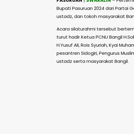
PASURUAN
|
SWARALIN
– Pertemua
Bupati Pasuruan 2024 dari Partai G
ustadz, dan tokoh masyarakat Ban
Acara silaturahmi tersebut berte
turut hadir Ketua PCNU Bangil H.S
H.Yusuf Ali, Rois Syuriah, Kyai Mu
pesantren Sidogiri, Pengurus Musl
ustadz serta masyarakat Bangil.