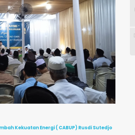
bah Kekuatan Energi ( CABUP) Rusdi Sutedjo