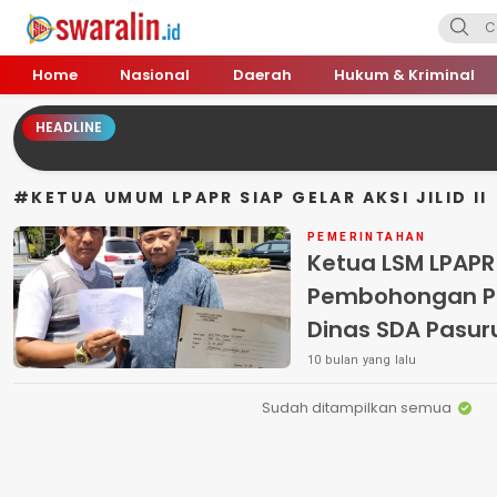
Swara Lin
Independent, Tajam & Profesional
Home
Nasional
Daerah
Hukum & Kriminal
HEADLINE
#KETUA UMUM LPAPR SIAP GELAR AKSI JILID II
PEMERINTAHAN
Ketua LSM LPAP
Pembohongan Pub
Dinas SDA Pasurua
Digelar Dengan
10 bulan yang lalu
Sudah ditampilkan semua