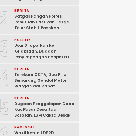
Ditangkap Polisi di
2
Pasuruan
BERITA
Satgas Pangan Polres
Pasuruan Pastikan Harga
Telur Stabil, Pasokan
Melimpah di Tengah
3
Kekhawatiran Fluktuasi
POLITIK
Usai Dilaporkan ke
Kejaksaan, Dugaan
Penyimpangan Banpol PDIP
Pasuruan Dinyatakan
4
Tuntas “6 Eks Ketua PAC
BERITA
Cabut Laporan”
Terekam CCTV, Dua Pria
Bersarung Gondol Motor
Warga Saat Rapat
Agustusan di Pasuruan
5
BERITA
Dugaan Penggelapan Dana
Kas Pasar Desa Jadi
Sorotan, LSM Cakra Desak
Polisi Bertindak Profesional
NASIONAL
Wakil Ketua I DPRD