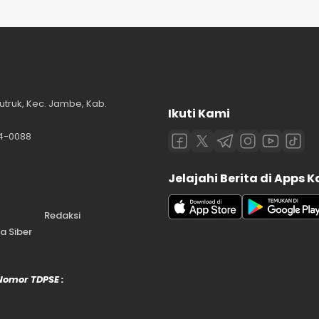
utruk, Kec. Jambe, Kab.
Ikuti Kami
84-0088
Jelajahi Berita di Apps 
Redaksi
 Siber
 Nomor TDPSE :