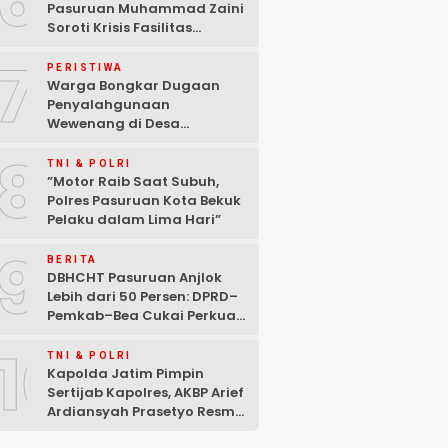
6
Pasuruan Muhammad Zaini
Soroti Krisis Fasilitas
Sekolah di Tengah Efisiensi
7
Anggaran
PERISTIWA
Warga Bongkar Dugaan
Penyalahgunaan
Wewenang di Desa
Gambiran, Isu Narkoba Ikut
8
Mencuat
TNI & POLRI
‎”Motor Raib Saat Subuh,
Polres Pasuruan Kota Bekuk
Pelaku dalam Lima Hari” ‎
9
BERITA
DBHCHT Pasuruan Anjlok
Lebih dari 50 Persen: DPRD–
Pemkab–Bea Cukai Perkuat
Perang Melawan Peredaran
10
Rokok Ilegal
TNI & POLRI
Kapolda Jatim Pimpin
Sertijab Kapolres, AKBP Arief
Ardiansyah Prasetyo Resmi
Jabat Kapolres Pasuruan