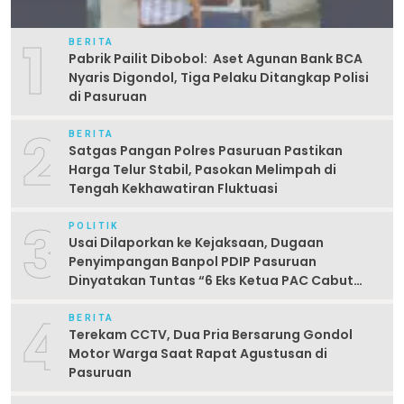
1
BERITA
Pabrik Pailit Dibobol: Aset Agunan Bank BCA
Nyaris Digondol, Tiga Pelaku Ditangkap Polisi
di Pasuruan
2
BERITA
Satgas Pangan Polres Pasuruan Pastikan
Harga Telur Stabil, Pasokan Melimpah di
Tengah Kekhawatiran Fluktuasi
3
POLITIK
Usai Dilaporkan ke Kejaksaan, Dugaan
Penyimpangan Banpol PDIP Pasuruan
Dinyatakan Tuntas “6 Eks Ketua PAC Cabut
Laporan”
4
BERITA
Terekam CCTV, Dua Pria Bersarung Gondol
Motor Warga Saat Rapat Agustusan di
Pasuruan