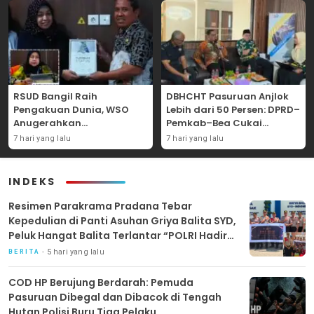
RSUD Bangil Raih
DBHCHT Pasuruan Anjlok
Pengakuan Dunia, WSO
Lebih dari 50 Persen: DPRD–
Anugerahkan
Pemkab–Bea Cukai
Penghargaan
Perkuat Perang Melawan
7 hari yang lalu
7 hari yang lalu
Internasional untuk
Peredaran Rokok Ilegal
Layanan Stroke
INDEKS
Resimen Parakrama Pradana Tebar
Kepedulian di Panti Asuhan Griya Balita SYD,
Peluk Hangat Balita Terlantar “POLRI Hadir
Dengan Hati”
5 hari yang lalu
BERITA
COD HP Berujung Berdarah: Pemuda
Pasuruan Dibegal dan Dibacok di Tengah
Hutan Polisi Buru Tiga Pelaku