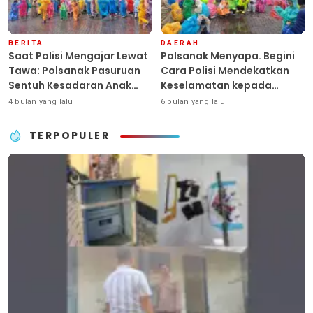
BERITA
DAERAH
Saat Polisi Mengajar Lewat
Polsanak Menyapa. Begini
Tawa: Polsanak Pasuruan
Cara Polisi Mendekatkan
Sentuh Kesadaran Anak
Keselamatan kepada
Sejak Dini
Generasi Sejak Usia Dini
4 bulan yang lalu
6 bulan yang lalu
TERPOPULER