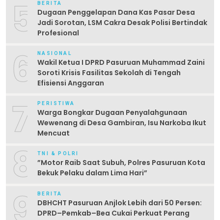
5
BERITA
Dugaan Penggelapan Dana Kas Pasar Desa
Jadi Sorotan, LSM Cakra Desak Polisi Bertindak
Profesional
6
NASIONAL
Wakil Ketua I DPRD Pasuruan Muhammad Zaini
Soroti Krisis Fasilitas Sekolah di Tengah
Efisiensi Anggaran
7
PERISTIWA
Warga Bongkar Dugaan Penyalahgunaan
Wewenang di Desa Gambiran, Isu Narkoba Ikut
Mencuat
8
TNI & POLRI
‎”Motor Raib Saat Subuh, Polres Pasuruan Kota
Bekuk Pelaku dalam Lima Hari” ‎
9
BERITA
DBHCHT Pasuruan Anjlok Lebih dari 50 Persen:
DPRD–Pemkab–Bea Cukai Perkuat Perang