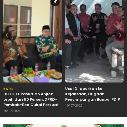
Usai Dilaporkan ke
BARU
DBHCHT Pasuruan Anjlok
Kejaksaan, Dugaan
Lebih dari 50 Persen: DPRD–
Penyimpangan Banpol PDIP
Pemkab–Bea Cukai Perkuat
Pasuruan Dinyatakan
10/07/2026
Perang Melawan Peredaran
Tuntas “6 Eks Ketua PAC
30/07/2026
Rokok Ilegal
Cabut Laporan”