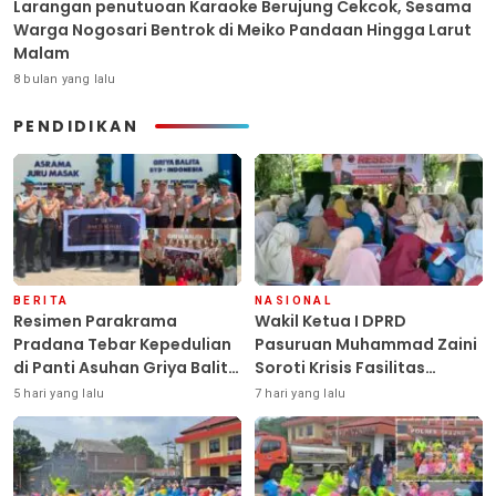
Larangan penutuoan Karaoke Berujung Cekcok, Sesama
Warga Nogosari Bentrok di Meiko Pandaan Hingga Larut
Malam
8 bulan yang lalu
PENDIDIKAN
BERITA
NASIONAL
Resimen Parakrama
Wakil Ketua I DPRD
Pradana Tebar Kepedulian
Pasuruan Muhammad Zaini
di Panti Asuhan Griya Balita
Soroti Krisis Fasilitas
SYD, Peluk Hangat Balita
Sekolah di Tengah Efisiensi
5 hari yang lalu
7 hari yang lalu
Terlantar “POLRI Hadir
Anggaran
Dengan Hati”