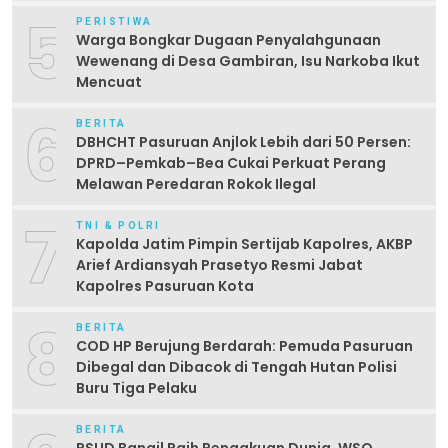
5
PERISTIWA
Warga Bongkar Dugaan Penyalahgunaan
Wewenang di Desa Gambiran, Isu Narkoba Ikut
Mencuat
6
BERITA
DBHCHT Pasuruan Anjlok Lebih dari 50 Persen:
DPRD–Pemkab–Bea Cukai Perkuat Perang
Melawan Peredaran Rokok Ilegal
7
TNI & POLRI
Kapolda Jatim Pimpin Sertijab Kapolres, AKBP
Arief Ardiansyah Prasetyo Resmi Jabat
Kapolres Pasuruan Kota
8
BERITA
COD HP Berujung Berdarah: Pemuda Pasuruan
Dibegal dan Dibacok di Tengah Hutan Polisi
Buru Tiga Pelaku
BERITA