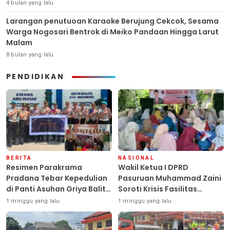
4 bulan yang lalu
Larangan penutuoan Karaoke Berujung Cekcok, Sesama
Warga Nogosari Bentrok di Meiko Pandaan Hingga Larut
Malam
8 bulan yang lalu
PENDIDIKAN
BERITA
NASIONAL
Resimen Parakrama
Wakil Ketua I DPRD
Pradana Tebar Kepedulian
Pasuruan Muhammad Zaini
di Panti Asuhan Griya Balita
Soroti Krisis Fasilitas
SYD, Peluk Hangat Balita
Sekolah di Tengah Efisiensi
1 minggu yang lalu
1 minggu yang lalu
Terlantar “POLRI Hadir
Anggaran
Dengan Hati”