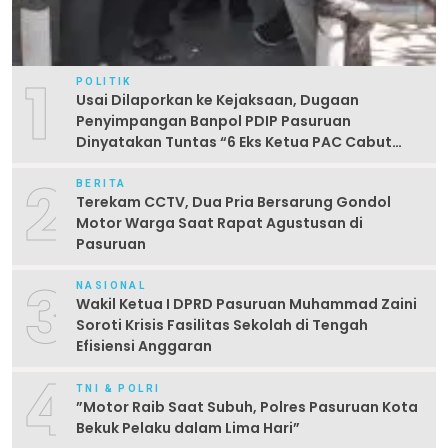
1
POLITIK
Usai Dilaporkan ke Kejaksaan, Dugaan
Penyimpangan Banpol PDIP Pasuruan
Dinyatakan Tuntas “6 Eks Ketua PAC Cabut
Laporan”
2
BERITA
Terekam CCTV, Dua Pria Bersarung Gondol
Motor Warga Saat Rapat Agustusan di
Pasuruan
3
NASIONAL
Wakil Ketua I DPRD Pasuruan Muhammad Zaini
Soroti Krisis Fasilitas Sekolah di Tengah
Efisiensi Anggaran
4
TNI & POLRI
‎”Motor Raib Saat Subuh, Polres Pasuruan Kota
Bekuk Pelaku dalam Lima Hari” ‎