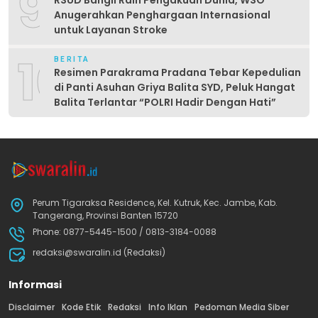
9
RSUD Bangil Raih Pengakuan Dunia, WSO
Anugerahkan Penghargaan Internasional
untuk Layanan Stroke
10
BERITA
Resimen Parakrama Pradana Tebar Kepedulian
di Panti Asuhan Griya Balita SYD, Peluk Hangat
Balita Terlantar “POLRI Hadir Dengan Hati”
Perum Tigaraksa Residence, Kel. Kutruk, Kec. Jambe, Kab.
Tangerang, Provinsi Banten 15720
Phone: 0877-5445-1500 / 0813-3184-0088
redaksi@swaralin.id (Redaksi)
Informasi
Disclaimer
Kode Etik
Redaksi
Info Iklan
Pedoman Media Siber