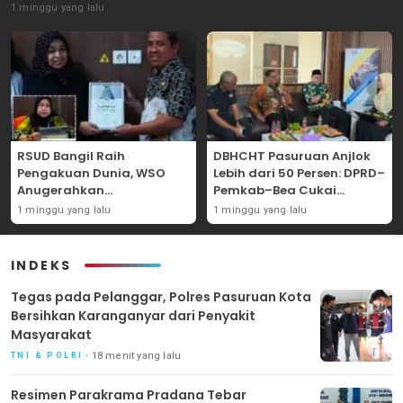
1 minggu yang lalu
RSUD Bangil Raih
DBHCHT Pasuruan Anjlok
Pengakuan Dunia, WSO
Lebih dari 50 Persen: DPRD–
Anugerahkan
Pemkab–Bea Cukai
Penghargaan
Perkuat Perang Melawan
1 minggu yang lalu
1 minggu yang lalu
Internasional untuk
Peredaran Rokok Ilegal
Layanan Stroke
INDEKS
‎Tegas pada Pelanggar, Polres Pasuruan Kota
Bersihkan Karanganyar dari Penyakit
Masyarakat
18 menit yang lalu
TNI & POLRI
Resimen Parakrama Pradana Tebar