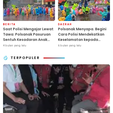
BERITA
DAERAH
Saat Polisi Mengajar Lewat
Polsanak Menyapa. Begini
Tawa: Polsanak Pasuruan
Cara Polisi Mendekatkan
Sentuh Kesadaran Anak
Keselamatan kepada
Sejak Dini
Generasi Sejak Usia Dini
4 bulan yang lalu
6 bulan yang lalu
TERPOPULER