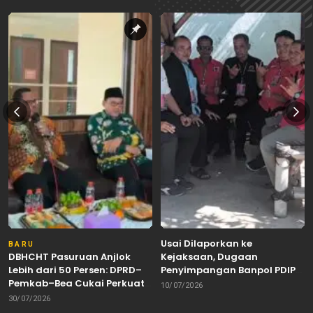
Usai Dilaporkan ke
BARU
DBHCHT Pasuruan Anjlok
Kejaksaan, Dugaan
Lebih dari 50 Persen: DPRD–
Penyimpangan Banpol PDIP
Pemkab–Bea Cukai Perkuat
Pasuruan Dinyatakan
10/07/2026
Perang Melawan Peredaran
Tuntas “6 Eks Ketua PAC
30/07/2026
Rokok Ilegal
Cabut Laporan”