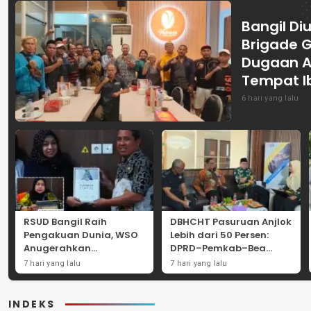
Bangil Diu
Brigade 
Dugaan A
Tempat I
6 hari yang lalu
RSUD Bangil Raih
DBHCHT Pasuruan Anjlok
Pengakuan Dunia, WSO
Lebih dari 50 Persen:
Anugerahkan
DPRD–Pemkab–Bea
Penghargaan
Cukai Perkuat Perang
7 hari yang lalu
7 hari yang lalu
Internasional untuk
Melawan Peredaran
Layanan Stroke
Rokok Ilegal
INDEKS