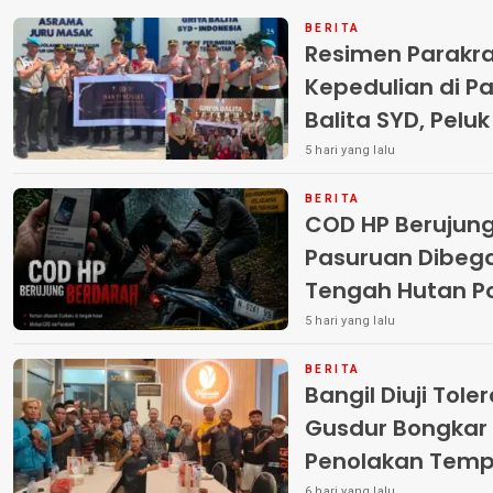
BERITA
Resimen Parakr
Kepedulian di Pa
Balita SYD, Pelu
Terlantar “POLRI
5 hari yang lalu
BERITA
COD HP Berujun
Pasuruan Dibega
Tengah Hutan Polisi Buru Tiga
Pelaku
5 hari yang lalu
BERITA
Bangil Diuji Tole
Gusdur Bongkar
Penolakan Temp
6 hari yang lalu