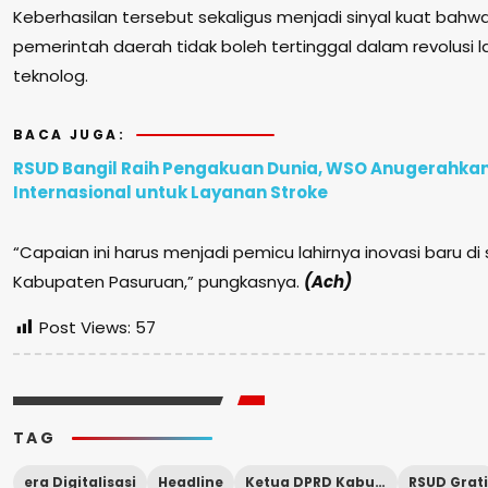
Keberhasilan tersebut sekaligus menjadi sinyal kuat bahwa
pemerintah daerah tidak boleh tertinggal dalam revolusi 
teknolog.
BACA JUGA:
RSUD Bangil Raih Pengakuan Dunia, WSO Anugerahka
Internasional untuk Layanan Stroke
“Capaian ini harus menjadi pemicu lahirnya inovasi baru d
Kabupaten Pasuruan,” pungkasnya.
(Ach)
Post Views:
57
TAG
era Digitalisasi
Headline
Ketua DPRD Kabupaten Pasuruan
RSUD Grati