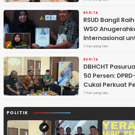
BERITA
RSUD Bangil Rai
WSO Anugerahk
Internasional u
7 hari yang lalu
BERITA
DBHCHT Pasuruan
50 Persen: DP
Cukai Perkuat 
Peredaran Rokok 
7 hari yang lalu
POLITIK