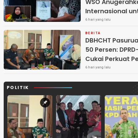
WSO Anugerahk
Internasional u
6 hari yang lalu
BERITA
DBHCHT Pasuruan
50 Persen: DP
Cukai Perkuat 
Peredaran Rokok 
6 hari yang lalu
POLITIK