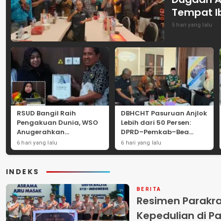
Tempat I
5 hari yang lalu
RSUD Bangil Raih
DBHCHT Pasuruan Anjlok
Pengakuan Dunia, WSO
Lebih dari 50 Persen:
Anugerahkan
DPRD–Pemkab–Bea
Penghargaan
Cukai Perkuat Perang
6 hari yang lalu
6 hari yang lalu
Internasional untuk
Melawan Peredaran
Layanan Stroke
Rokok Ilegal
INDEKS
BERITA
Resimen Parakr
Kepedulian di Pa