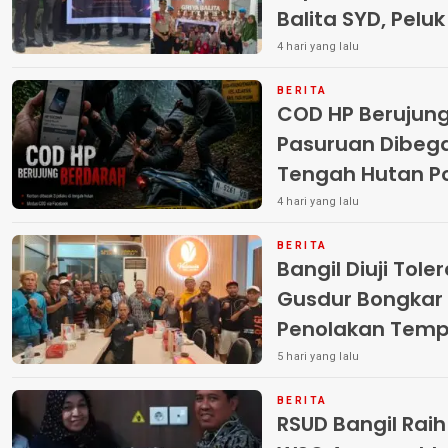
Balita SYD, Pelu
Terlantar “POLRI
4 hari yang lalu
BERITA
COD HP Berujun
Pasuruan Dibega
Tengah Hutan Polisi Buru Tiga
Pelaku
4 hari yang lalu
BERITA
Bangil Diuji Tole
Gusdur Bongkar
Penolakan Temp
5 hari yang lalu
BERITA
RSUD Bangil Rai