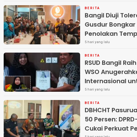
BERITA
Bangil Diuji Tole
Gusdur Bongkar
Penolakan Temp
5 hari yang lalu
BERITA
RSUD Bangil Rai
WSO Anugerahk
Internasional u
5 hari yang lalu
BERITA
DBHCHT Pasuruan
50 Persen: DP
Cukai Perkuat 
5 hari yang lalu