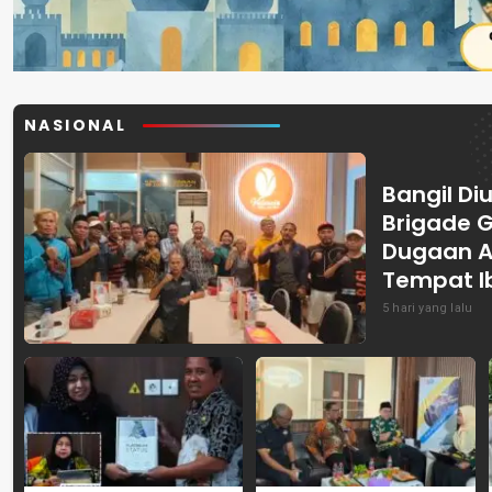
NASIONAL
Bangil Diu
Brigade 
Dugaan A
Tempat I
5 hari yang lalu