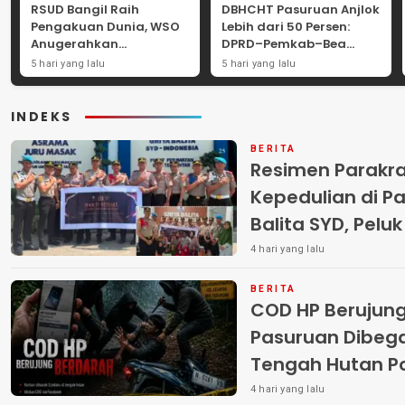
RSUD Bangil Raih
DBHCHT Pasuruan Anjlok
Pengakuan Dunia, WSO
Lebih dari 50 Persen:
Anugerahkan
DPRD–Pemkab–Bea
Penghargaan
Cukai Perkuat Perang
5 hari yang lalu
5 hari yang lalu
Internasional untuk
Melawan Peredaran
Layanan Stroke
Rokok Ilegal
INDEKS
BERITA
Resimen Parakr
Kepedulian di Pa
Balita SYD, Pelu
Terlantar “POLRI
4 hari yang lalu
BERITA
COD HP Berujun
Pasuruan Dibega
Tengah Hutan Polisi Buru Tiga
Pelaku
4 hari yang lalu