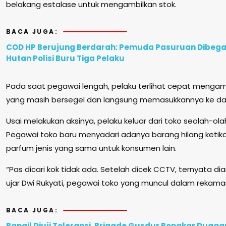
belakang estalase untuk mengambilkan stok.
BACA JUGA:
COD HP Berujung Berdarah: Pemuda Pasuruan Dibegal
Hutan Polisi Buru Tiga Pelaku
Pada saat pegawai lengah, pelaku terlihat cepat mengamb
yang masih bersegel dan langsung memasukkannya ke da
Usai melakukan aksinya, pelaku keluar dari toko seolah-ola
Pegawai toko baru menyadari adanya barang hilang ketik
parfum jenis yang sama untuk konsumen lain.
“Pas dicari kok tidak ada. Setelah dicek CCTV, ternyata d
ujar Dwi Rukyati, pegawai toko yang muncul dalam rekaman 
BACA JUGA:
Bangil Diuji Toleransi, Brigade Gusdur Bongkar Duga