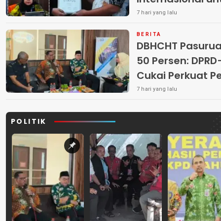
7 hari yang lalu
BERITA
DBHCHT Pasuruan
50 Persen: DP
Cukai Perkuat 
Peredaran Rokok 
7 hari yang lalu
POLITIK