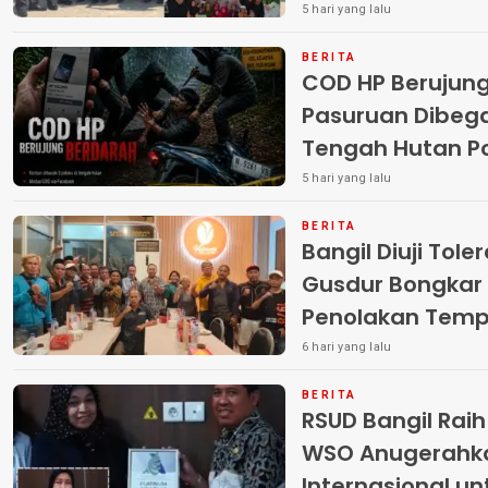
Terlantar “POLRI
5 hari yang lalu
BERITA
COD HP Berujun
Pasuruan Dibega
Tengah Hutan Polisi Buru Tiga
Pelaku
5 hari yang lalu
BERITA
Bangil Diuji Tole
Gusdur Bongkar
Penolakan Temp
6 hari yang lalu
BERITA
RSUD Bangil Rai
WSO Anugerahk
Internasional u