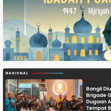
NASIONAL
Bangil Diu
Brigade 
Dugaan A
Tempat I