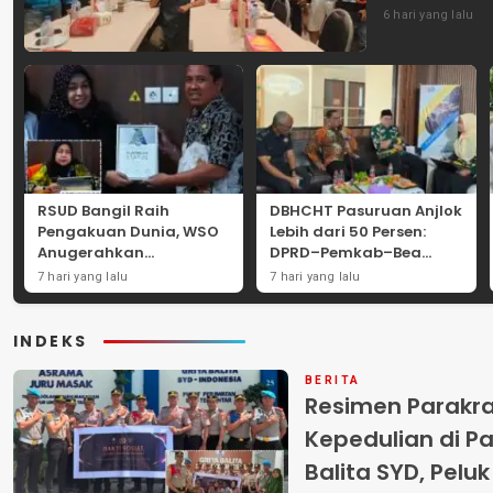
6 hari yang lalu
RSUD Bangil Raih
DBHCHT Pasuruan Anjlok
Pengakuan Dunia, WSO
Lebih dari 50 Persen:
Anugerahkan
DPRD–Pemkab–Bea
Penghargaan
Cukai Perkuat Perang
7 hari yang lalu
7 hari yang lalu
Internasional untuk
Melawan Peredaran
Layanan Stroke
Rokok Ilegal
INDEKS
BERITA
Resimen Parakr
Kepedulian di Pa
Balita SYD, Pelu