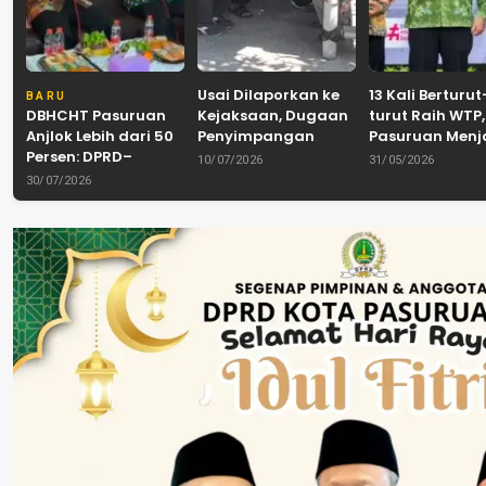
Usai Dilaporkan ke
13 Kali Berturut
BARU
DBHCHT Pasuruan
Kejaksaan, Dugaan
turut Raih WTP,
Anjlok Lebih dari 50
Penyimpangan
Pasuruan Men
Persen: DPRD–
Banpol PDIP
Tradisi
10/07/2026
31/05/2026
Pemkab–Bea Cukai
Pasuruan
Akuntabilitas d
30/07/2026
Perkuat Perang
Dinyatakan Tuntas
Tengah Tuntu
Melawan Peredaran
“6 Eks Ketua PAC
Pelayanan Publ
Rokok Ilegal
Cabut Laporan”