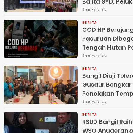
Balita SYD, Pelu
Terlantar “POLRI
5 hari yang lalu
BERITA
COD HP Berujun
Pasuruan Dibega
Tengah Hutan Polisi Buru Tiga
Pelaku
5 hari yang lalu
BERITA
Bangil Diuji Tole
Gusdur Bongkar
Penolakan Temp
6 hari yang lalu
BERITA
RSUD Bangil Rai
WSO Anugerahk