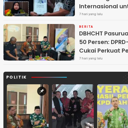
Internasional u
7 hari yang lalu
BERITA
DBHCHT Pasuruan
50 Persen: DP
Cukai Perkuat 
Peredaran Rokok 
7 hari yang lalu
POLITIK