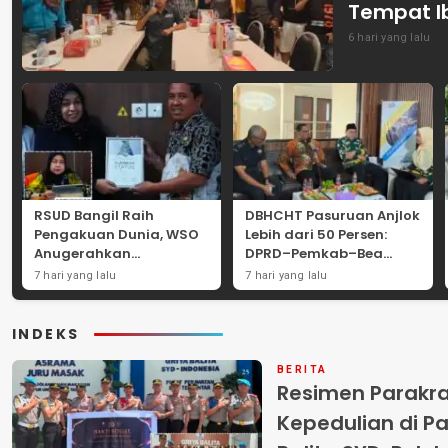
Tempat I
6 hari yang lalu
RSUD Bangil Raih
DBHCHT Pasuruan Anjlok
Pengakuan Dunia, WSO
Lebih dari 50 Persen:
Anugerahkan
DPRD–Pemkab–Bea
Penghargaan
Cukai Perkuat Perang
7 hari yang lalu
7 hari yang lalu
Internasional untuk
Melawan Peredaran
Layanan Stroke
Rokok Ilegal
INDEKS
BERITA
Resimen Parakr
Kepedulian di Pa