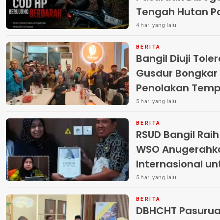
Tengah Hutan Polisi Buru Tiga
Pelaku
4 hari yang lalu
BERITA
Bangil Diuji Tole
Gusdur Bongkar
Penolakan Temp
5 hari yang lalu
BERITA
RSUD Bangil Rai
WSO Anugerahk
Internasional u
5 hari yang lalu
BERITA
DBHCHT Pasuruan