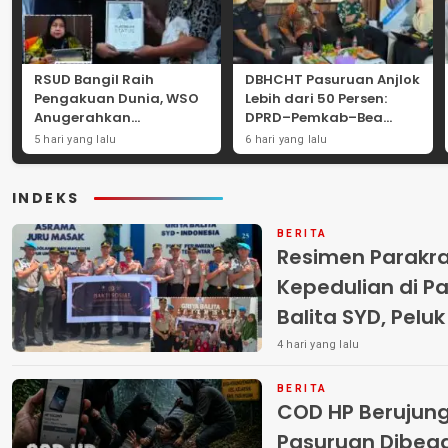
RSUD Bangil Raih
DBHCHT Pasuruan Anjlok
Pengakuan Dunia, WSO
Lebih dari 50 Persen:
Anugerahkan
DPRD–Pemkab–Bea
Penghargaan
Cukai Perkuat Perang
5 hari yang lalu
6 hari yang lalu
Internasional untuk
Melawan Peredaran
Layanan Stroke
Rokok Ilegal
INDEKS
BERITA
Resimen Parakr
Kepedulian di Pa
Balita SYD, Pelu
Terlantar “POLRI
4 hari yang lalu
BERITA
COD HP Berujun
Pasuruan Dibega