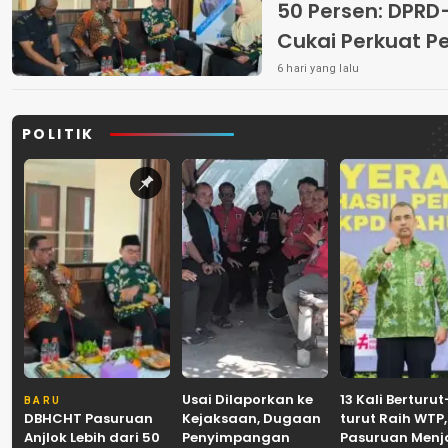
50 Persen: DP
Cukai Perkuat 
Peredaran Rokok 
6 hari yang lalu
POLITIK
Usai Dilaporkan ke
13 Kali Berturut
BARU
DBHCHT Pasuruan
Kejaksaan, Dugaan
turut Raih WTP,
Anjlok Lebih dari 50
Penyimpangan
Pasuruan Men