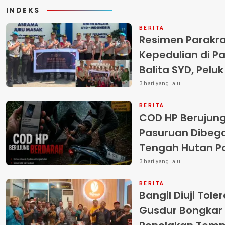
INDEKS
BERITA
Resimen Parakr
Kepedulian di Pa
Balita SYD, Pelu
Terlantar “POLRI
3 hari yang lalu
BERITA
COD HP Berujun
Pasuruan Dibega
Tengah Hutan Polisi Buru Tiga
Pelaku
3 hari yang lalu
BERITA
Bangil Diuji Tole
Gusdur Bongkar