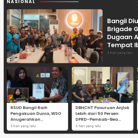
NASIONAL
Bangil Diu
Brigade 
Dugaan A
Tempat I
4 hari yang lalu
RSUD Bangil Raih
DBHCHT Pasuruan Anjlok
Pengakuan Dunia, WSO
Lebih dari 50 Persen:
Anugerahkan
DPRD–Pemkab–Bea
Penghargaan
Cukai Perkuat Perang
5 hari yang lalu
5 hari yang lalu
Internasional untuk
Melawan Peredaran
Layanan Stroke
Rokok Ilegal