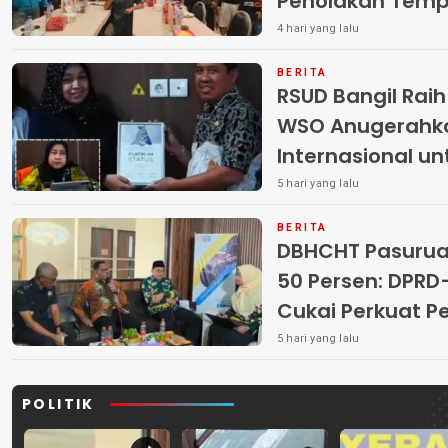
Penolakan Temp
4 hari yang lalu
BERITA
RSUD Bangil Rai
WSO Anugerahk
Internasional u
5 hari yang lalu
BERITA
DBHCHT Pasuruan
50 Persen: DP
Cukai Perkuat 
Peredaran Rokok 
5 hari yang lalu
POLITIK