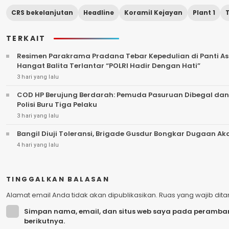
CRS bekelanjutan
Headline
Koramil Kejayan
Plant 1
TERKAIT
Resimen Parakrama Pradana Tebar Kepedulian di Panti Asu
Hangat Balita Terlantar “POLRI Hadir Dengan Hati”
3 hari yang lalu
COD HP Berujung Berdarah: Pemuda Pasuruan Dibegal dan
Polisi Buru Tiga Pelaku
3 hari yang lalu
Bangil Diuji Toleransi, Brigade Gusdur Bongkar Dugaan A
4 hari yang lalu
TINGGALKAN BALASAN
Alamat email Anda tidak akan dipublikasikan.
Ruas yang wajib dit
Simpan nama, email, dan situs web saya pada peramban
berikutnya.