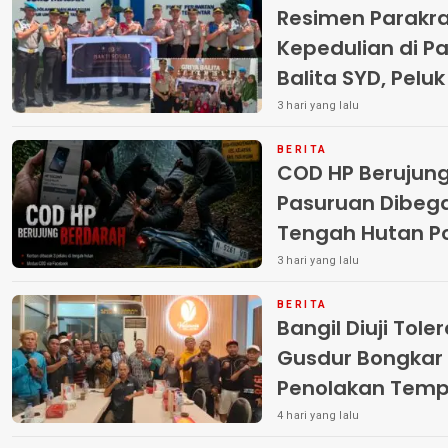
Resimen Parakr
Kepedulian di Pa
Balita SYD, Pelu
Terlantar “POLRI
3 hari yang lalu
BERITA
COD HP Berujun
Pasuruan Dibega
Tengah Hutan Polisi Buru Tiga
Pelaku
3 hari yang lalu
BERITA
Bangil Diuji Tole
Gusdur Bongkar
Penolakan Temp
4 hari yang lalu