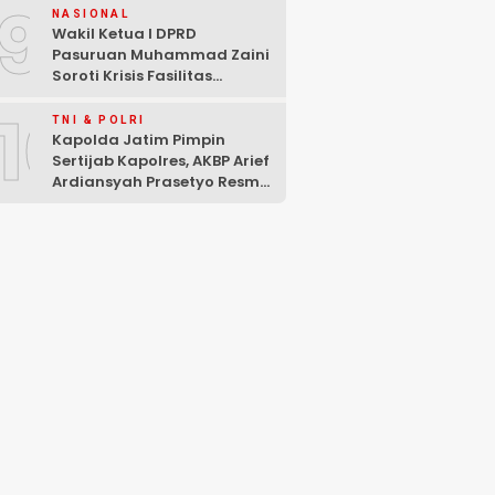
9
NASIONAL
Wakil Ketua I DPRD
Pasuruan Muhammad Zaini
Soroti Krisis Fasilitas
Sekolah di Tengah Efisiensi
10
Anggaran
TNI & POLRI
Kapolda Jatim Pimpin
Sertijab Kapolres, AKBP Arief
Ardiansyah Prasetyo Resmi
Jabat Kapolres Pasuruan
Kota