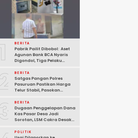
1
BERITA
Pabrik Pailit Dibobol: Aset
Agunan Bank BCA Nyaris
Digondol, Tiga Pelaku
Ditangkap Polisi di
2
Pasuruan
BERITA
Satgas Pangan Polres
Pasuruan Pastikan Harga
Telur Stabil, Pasokan
Melimpah di Tengah
3
Kekhawatiran Fluktuasi
BERITA
Dugaan Penggelapan Dana
Kas Pasar Desa Jadi
Sorotan, LSM Cakra Desak
Polisi Bertindak Profesional
POLITIK
Usai Dilaporkan ke