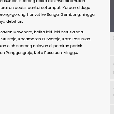
Pasuruan. seorang balita akhirnya ditemukan
perairan pesisir pantai setempat. Korban diduga
 gorong-gorong, hanyut ke Sungai Gembong, hingga
a debit air.
avian Mavendra, balita laki-laki berusia satu
Purutrejo, Kecamatan Purworejo, Kota Pasuruan.
an oleh seorang nelayan di perairan pesisir
n Panggungrejo, Kota Pasuruan. Minggu,