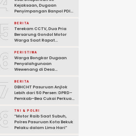
4
Kejaksaan, Dugaan
Penyimpangan Banpol PDIP
Pasuruan Dinyatakan
5
Tuntas “6 Eks Ketua PAC
BERITA
Cabut Laporan”
Terekam CCTV, Dua Pria
Bersarung Gondol Motor
Warga Saat Rapat
Agustusan di Pasuruan
6
PERISTIWA
Warga Bongkar Dugaan
Penyalahgunaan
Wewenang di Desa
Gambiran, Isu Narkoba Ikut
7
Mencuat
BERITA
DBHCHT Pasuruan Anjlok
Lebih dari 50 Persen: DPRD–
Pemkab–Bea Cukai Perkuat
Perang Melawan Peredaran
8
Rokok Ilegal
TNI & POLRI
‎”Motor Raib Saat Subuh,
Polres Pasuruan Kota Bekuk
Pelaku dalam Lima Hari” ‎