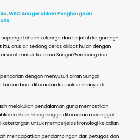
unia, WSO Anugerahkan Penghargaan
roke
a sepengetahuan keluarga dan terjatuh ke gorong-
 itu, arus air sedang deras akibat hujan dengan
n terseret masuk ke aliran Sungai Gembong dan
encarian dengan menyusuri aliran Sungai
korban baru ditemukan keesokan harinya di
n masih melakukan pendalaman guna memastikan
bkan korban hilang hingga ditemukan meninggal
ai keterangan untuk memperjelas kronologi kejadian.
telah mendapatkan pendampingan dari petugas dan