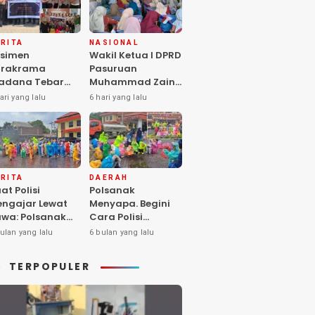
RITA
NASIONAL
simen
Wakil Ketua I DPRD
arakrama
Pasuruan
adana Tebar
Muhammad Zaini
pedulian di
Soroti Krisis
ari yang lalu
6 hari yang lalu
nti Asuhan
Fasilitas Sekolah
iya Balita SYD,
di Tengah Efisiensi
luk Hangat
Anggaran
lita Terlantar
OLRI Hadir
ngan Hati”
RITA
DAERAH
at Polisi
Polsanak
ngajar Lewat
Menyapa. Begini
wa: Polsanak
Cara Polisi
suruan Sentuh
Mendekatkan
ulan yang lalu
6 bulan yang lalu
sadaran Anak
Keselamatan
jak Dini
kepada Generasi
TERPOPULER
Sejak Usia Dini