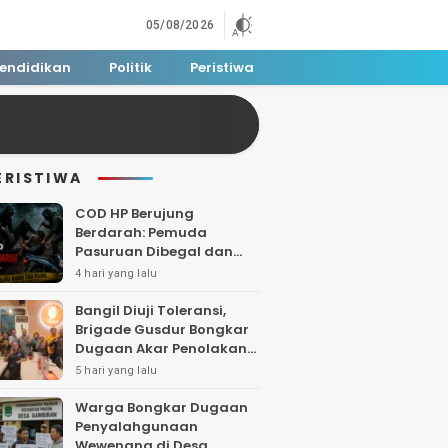
05/08/2026
endidikan
Politik
Peristiwa
ERISTIWA
COD HP Berujung
Berdarah: Pemuda
Pasuruan Dibegal dan
Dibacok di Tengah Hutan
4 hari yang lalu
Polisi Buru Tiga Pelaku
Bangil Diuji Toleransi,
Brigade Gusdur Bongkar
Dugaan Akar Penolakan
Tempat Ibadah
5 hari yang lalu
Warga Bongkar Dugaan
Penyalahgunaan
Wewenang di Desa