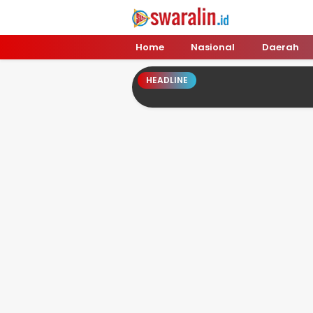
Swara Lin
Independent, Tajam & Profesional
Home
Nasional
Daerah
HEADLINE