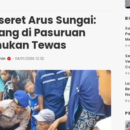
seret Arus Sungai:
B
lang di Pasuruan
Sa
Pa
Me
mukan Tewas
Fl
4 
Se
min
04/01/2026 12:52
Ve
Ca
4 b
La
Be
No
Hi
8 b
P