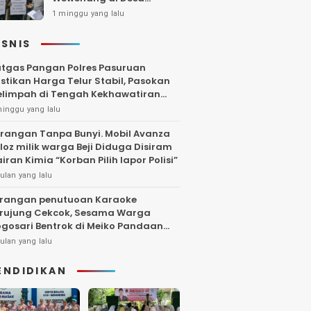
Gambiran, Isu Narkoba
1 minggu yang lalu
Ikut Mencuat
ISNIS
tgas Pangan Polres Pasuruan
stikan Harga Telur Stabil, Pasokan
limpah di Tengah Kekhawatiran
uktuasi
minggu yang lalu
rangan Tanpa Bunyi. Mobil Avanza
loz milik warga Beji Diduga Disiram
iran Kimia “Korban Pilih lapor Polisi”
ulan yang lalu
rangan penutuoan Karaoke
rujung Cekcok, Sesama Warga
gosari Bentrok di Meiko Pandaan
ngga Larut Malam
ulan yang lalu
ENDIDIKAN