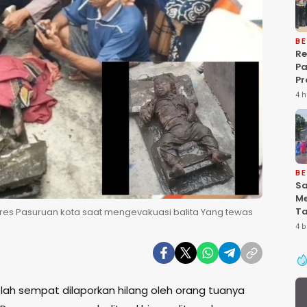
BE
Re
P
Pr
Ke
4 h
Pa
Gr
Pe
Ba
“P
De
BE
Sa
Me
Ta
lres Pasuruan kota saat mengevakuasi balita Yang tewas
Pa
4 b
Ke
Se
ah sempat dilaporkan hilang oleh orang tuanya