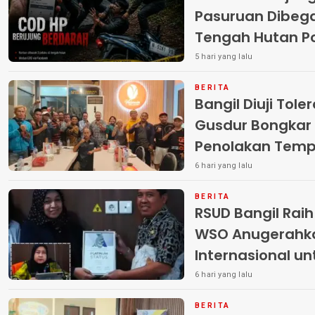
Pasuruan Dibega
Tengah Hutan Polisi Buru Tiga
Pelaku
5 hari yang lalu
BERITA
Bangil Diuji Tole
Gusdur Bongkar
Penolakan Temp
6 hari yang lalu
BERITA
RSUD Bangil Rai
WSO Anugerahk
Internasional u
6 hari yang lalu
BERITA