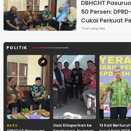
DBHCHT Pasuruan
50 Persen: DP
Cukai Perkuat 
Peredaran Rokok 
7 hari yang lalu
POLITIK
Usai Dilaporkan ke
13 Kali Berturut
BARU
DBHCHT Pasuruan
Kejaksaan, Dugaan
turut Raih WTP,