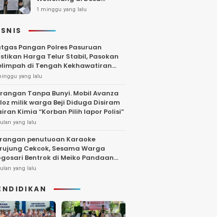
Gambiran, Isu Narkoba
1 minggu yang lalu
Ikut Mencuat
ISNIS
tgas Pangan Polres Pasuruan
stikan Harga Telur Stabil, Pasokan
limpah di Tengah Kekhawatiran
uktuasi
minggu yang lalu
rangan Tanpa Bunyi. Mobil Avanza
loz milik warga Beji Diduga Disiram
iran Kimia “Korban Pilih lapor Polisi”
ulan yang lalu
rangan penutuoan Karaoke
rujung Cekcok, Sesama Warga
gosari Bentrok di Meiko Pandaan
ngga Larut Malam
ulan yang lalu
ENDIDIKAN