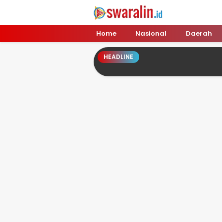
Swara Lin
Independent, Tajam & Profesional
Home
Nasional
Daerah
HEADLINE