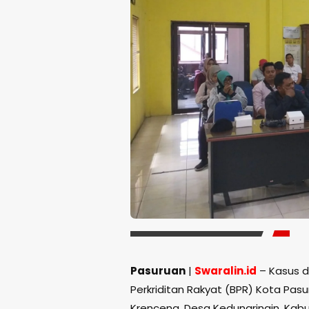
Pasuruan
|
Swaralin.id
– Kasus d
Perkriditan Rakyat (BPR) Kota Pas
Krenceng, Desa Kedungringin, Ka