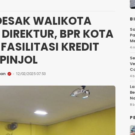
DESAK WALIKOTA
B
DIREKTUR, BPR KOTA
Sa
Pa
Me
FASILITASI KREDIT
Fl
4 
PINJOL
Se
Ve
Ca
san
12/02/2025 07:53
4 b
La
Be
No
Hi
8 b
P