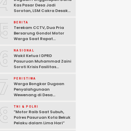
4
Kas Pasar Desa Jadi
Sorotan, LSM Cakra Desak
Polisi Bertindak Profesional
5
BERITA
Terekam CCTV, Dua Pria
Bersarung Gondol Motor
Warga Saat Rapat
Agustusan di Pasuruan
6
NASIONAL
Wakil Ketua I DPRD
Pasuruan Muhammad Zaini
Soroti Krisis Fasilitas
Sekolah di Tengah Efisiensi
7
Anggaran
PERISTIWA
Warga Bongkar Dugaan
Penyalahgunaan
Wewenang di Desa
Gambiran, Isu Narkoba Ikut
8
Mencuat
TNI & POLRI
‎”Motor Raib Saat Subuh,
Polres Pasuruan Kota Bekuk
Pelaku dalam Lima Hari” ‎