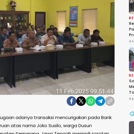
BE
Re
P
Pr
Ke
4 h
Pa
Gr
Pe
Ba
“P
De
BE
Sa
Me
Ta
Pa
4 b
Ke
Se
ugaan adanya transaksi mencurigakan pada Bank
uruan atas nama Joko Susilo, warga Dusun
bupaten Semarang, Jawa Tengah menjadi sorotan