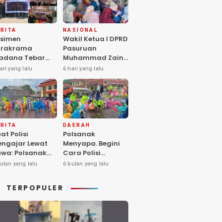
RITA
NASIONAL
simen
Wakil Ketua I DPRD
arakrama
Pasuruan
adana Tebar
Muhammad Zaini
pedulian di
Soroti Krisis
ari yang lalu
6 hari yang lalu
nti Asuhan
Fasilitas Sekolah
iya Balita SYD,
di Tengah Efisiensi
luk Hangat
Anggaran
lita Terlantar
OLRI Hadir
ngan Hati”
RITA
DAERAH
at Polisi
Polsanak
ngajar Lewat
Menyapa. Begini
wa: Polsanak
Cara Polisi
suruan Sentuh
Mendekatkan
ulan yang lalu
6 bulan yang lalu
sadaran Anak
Keselamatan
jak Dini
kepada Generasi
TERPOPULER
Sejak Usia Dini