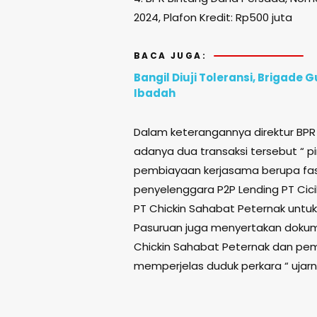
2024, Plafon Kredit: Rp500 juta
BACA JUGA:
Bangil Diuji Toleransi, Brigad
Ibadah
Dalam keterangannya direktur BPR
adanya dua transaksi tersebut “ p
pembiayaan kerjasama berupa fasil
penyelenggara P2P Lending PT Cicil
PT Chickin Sahabat Peternak untuk
Pasuruan juga menyertakan dokum
Chickin Sahabat Peternak dan pembe
memperjelas duduk perkara “ ujar