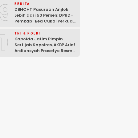
9
BERITA
DBHCHT Pasuruan Anjlok
Lebih dari 50 Persen: DPRD–
Pemkab–Bea Cukai Perkuat
Perang Melawan Peredaran
10
Rokok Ilegal
TNI & POLRI
Kapolda Jatim Pimpin
Sertijab Kapolres, AKBP Arief
Ardiansyah Prasetyo Resmi
Jabat Kapolres Pasuruan
Kota