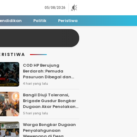
05/08/2026
endidikan
Politik
Peristiwa
ERISTIWA
COD HP Berujung
Berdarah: Pemuda
Pasuruan Dibegal dan
Dibacok di Tengah Hutan
4 hari yang lalu
Polisi Buru Tiga Pelaku
Bangil Diuji Toleransi,
Brigade Gusdur Bongkar
Dugaan Akar Penolakan
Tempat Ibadah
5 hari yang lalu
Warga Bongkar Dugaan
Penyalahgunaan
Wewenang di Desa