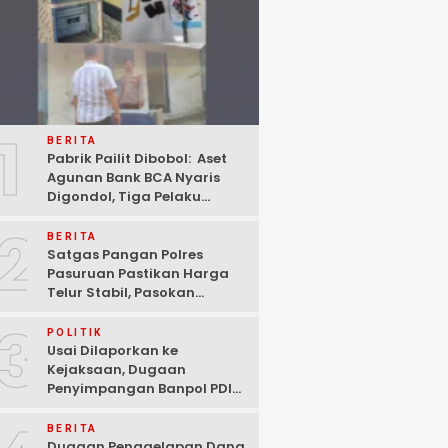
1
BERITA
Pabrik Pailit Dibobol: Aset
Agunan Bank BCA Nyaris
Digondol, Tiga Pelaku
Ditangkap Polisi di
2
Pasuruan
BERITA
Satgas Pangan Polres
Pasuruan Pastikan Harga
Telur Stabil, Pasokan
Melimpah di Tengah
3
Kekhawatiran Fluktuasi
POLITIK
Usai Dilaporkan ke
Kejaksaan, Dugaan
Penyimpangan Banpol PDIP
Pasuruan Dinyatakan
Tuntas “6 Eks Ketua PAC
BERITA
Cabut Laporan”
Dugaan Penggelapan Dana