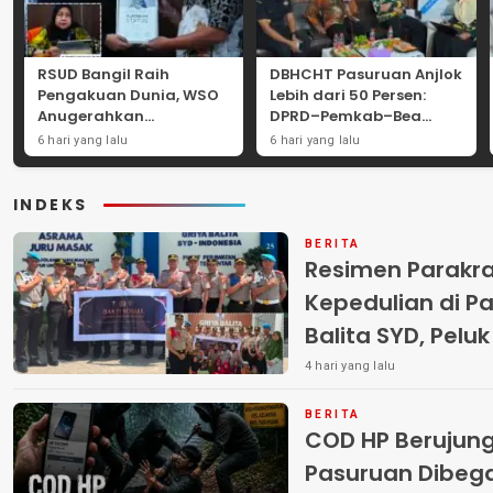
RSUD Bangil Raih
DBHCHT Pasuruan Anjlok
Pengakuan Dunia, WSO
Lebih dari 50 Persen:
Anugerahkan
DPRD–Pemkab–Bea
Penghargaan
Cukai Perkuat Perang
6 hari yang lalu
6 hari yang lalu
Internasional untuk
Melawan Peredaran
Layanan Stroke
Rokok Ilegal
INDEKS
BERITA
Resimen Parakr
Kepedulian di Pa
Balita SYD, Pelu
Terlantar “POLRI
4 hari yang lalu
BERITA
COD HP Berujun
Pasuruan Dibega