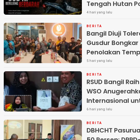
Tengah Hutan Polisi Buru Tiga
Pelaku
4 hari yang lalu
BERITA
Bangil Diuji Tole
Gusdur Bongkar
Penolakan Temp
5 hari yang lalu
BERITA
RSUD Bangil Rai
WSO Anugerahk
Internasional u
6 hari yang lalu
BERITA
DBHCHT Pasuruan
50 Persen: DP