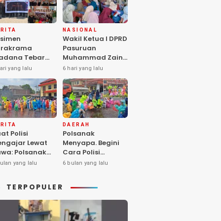
RITA
NASIONAL
simen
Wakil Ketua I DPRD
arakrama
Pasuruan
adana Tebar
Muhammad Zaini
pedulian di
Soroti Krisis
ari yang lalu
6 hari yang lalu
nti Asuhan
Fasilitas Sekolah
iya Balita SYD,
di Tengah Efisiensi
luk Hangat
Anggaran
lita Terlantar
OLRI Hadir
ngan Hati”
RITA
DAERAH
at Polisi
Polsanak
ngajar Lewat
Menyapa. Begini
wa: Polsanak
Cara Polisi
suruan Sentuh
Mendekatkan
ulan yang lalu
6 bulan yang lalu
sadaran Anak
Keselamatan
jak Dini
kepada Generasi
TERPOPULER
Sejak Usia Dini