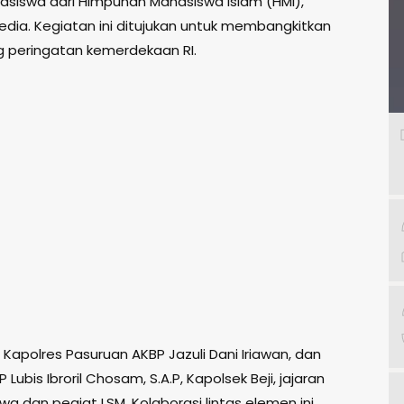
siswa dari Himpunan Mahasiswa Islam (HMI),
media. Kegiatan ini ditujukan untuk membangkitkan
 peringatan kemerdekaan RI.
eh Kapolres Pasuruan AKBP Jazuli Dani Iriawan, dan
 Lubis Ibroril Chosam, S.A.P, Kapolsek Beji, jajaran
a dan pegiat LSM. Kolaborasi lintas elemen ini