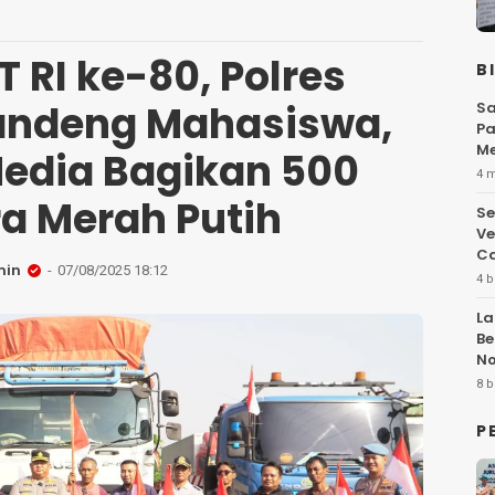
 RI ke-80, Polres
B
andeng Mahasiswa,
Sa
Pa
Me
Media Bagikan 500
Fl
4 
a Merah Putih
Se
Ve
Ca
min
07/08/2025 18:12
4 b
La
Be
No
Hi
8 b
P