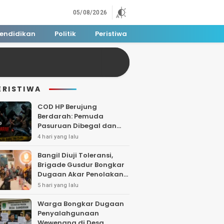
05/08/2026
endidikan
Politik
Peristiwa
ERISTIWA
COD HP Berujung
Berdarah: Pemuda
Pasuruan Dibegal dan
Dibacok di Tengah Hutan
4 hari yang lalu
Polisi Buru Tiga Pelaku
Bangil Diuji Toleransi,
Brigade Gusdur Bongkar
Dugaan Akar Penolakan
Tempat Ibadah
5 hari yang lalu
Warga Bongkar Dugaan
Penyalahgunaan
Wewenang di Desa