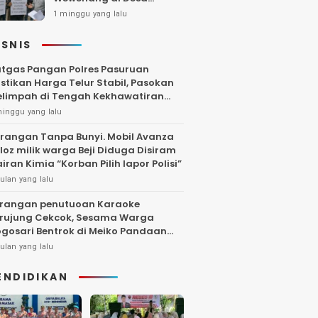
Gambiran, Isu Narkoba
1 minggu yang lalu
Ikut Mencuat
ISNIS
tgas Pangan Polres Pasuruan
stikan Harga Telur Stabil, Pasokan
limpah di Tengah Kekhawatiran
uktuasi
minggu yang lalu
rangan Tanpa Bunyi. Mobil Avanza
loz milik warga Beji Diduga Disiram
iran Kimia “Korban Pilih lapor Polisi”
ulan yang lalu
rangan penutuoan Karaoke
rujung Cekcok, Sesama Warga
gosari Bentrok di Meiko Pandaan
ngga Larut Malam
ulan yang lalu
ENDIDIKAN