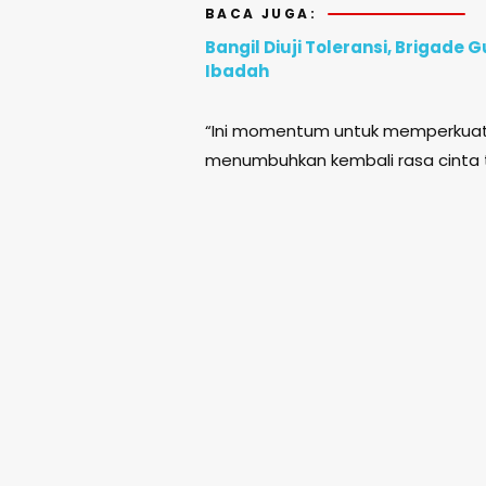
BACA JUGA:
Bangil Diuji Toleransi, Brigad
Ibadah
“Ini momentum untuk memperkuat p
menumbuhkan kembali rasa cinta ta