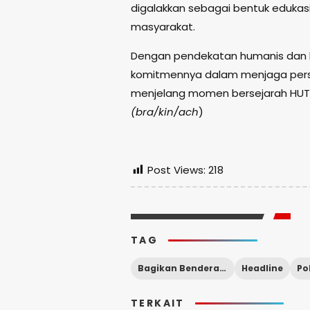
digalakkan sebagai bentuk eduka
masyarakat.
Dengan pendekatan humanis dan ko
komitmennya dalam menjaga pers
menjelang momen bersejarah HUT 
(bra/kin/ach
)
Post Views:
218
TAG
Bagikan Bendera merah putih
Headline
Po
TERKAIT