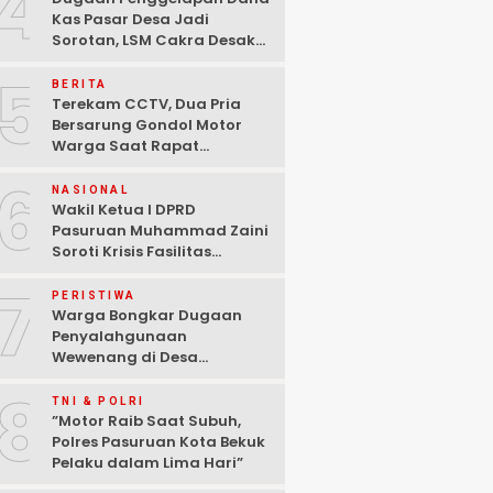
4
Kas Pasar Desa Jadi
Sorotan, LSM Cakra Desak
Polisi Bertindak Profesional
5
BERITA
Terekam CCTV, Dua Pria
Bersarung Gondol Motor
Warga Saat Rapat
Agustusan di Pasuruan
6
NASIONAL
Wakil Ketua I DPRD
Pasuruan Muhammad Zaini
Soroti Krisis Fasilitas
Sekolah di Tengah Efisiensi
7
Anggaran
PERISTIWA
Warga Bongkar Dugaan
Penyalahgunaan
Wewenang di Desa
Gambiran, Isu Narkoba Ikut
8
Mencuat
TNI & POLRI
‎”Motor Raib Saat Subuh,
Polres Pasuruan Kota Bekuk
Pelaku dalam Lima Hari” ‎