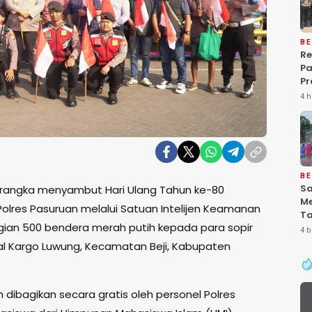
BE
Re
P
Pr
Ke
4 h
Pa
Gr
Pe
Ba
“P
De
BE
Sa
rangka menyambut Hari Ulang Tahun ke-80
Me
olres Pasuruan melalui Satuan Intelijen Keamanan
Ta
ian 500 bendera merah putih kepada para sopir
Pa
4 b
Ke
al Kargo Luwung, Kecamatan Beji, Kabupaten
Se
dibagikan secara gratis oleh personel Polres