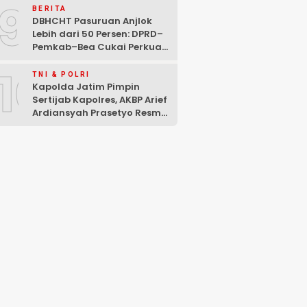
9
BERITA
DBHCHT Pasuruan Anjlok
Lebih dari 50 Persen: DPRD–
Pemkab–Bea Cukai Perkuat
Perang Melawan Peredaran
10
Rokok Ilegal
TNI & POLRI
Kapolda Jatim Pimpin
Sertijab Kapolres, AKBP Arief
Ardiansyah Prasetyo Resmi
Jabat Kapolres Pasuruan
Kota