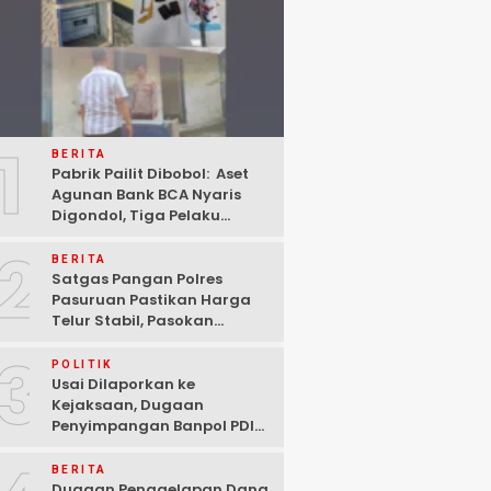
1
BERITA
Pabrik Pailit Dibobol: Aset
Agunan Bank BCA Nyaris
Digondol, Tiga Pelaku
Ditangkap Polisi di
2
Pasuruan
BERITA
Satgas Pangan Polres
Pasuruan Pastikan Harga
Telur Stabil, Pasokan
Melimpah di Tengah
3
Kekhawatiran Fluktuasi
POLITIK
Usai Dilaporkan ke
Kejaksaan, Dugaan
Penyimpangan Banpol PDIP
Pasuruan Dinyatakan
Tuntas “6 Eks Ketua PAC
BERITA
Cabut Laporan”
Dugaan Penggelapan Dana