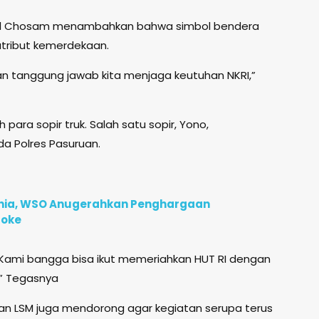
roril Chosam menambahkan bahwa simbol bendera
 atribut kemerdekaan.
an tanggung jawab kita menjaga keutuhan NKRI,”
 para sopir truk. Salah satu sopir, Yono,
a Polres Pasuruan.
unia, WSO Anugerahkan Penghargaan
roke
i. Kami bangga bisa ikut memeriahkan HUT RI dengan
,” Tegasnya
dan LSM juga mendorong agar kegiatan serupa terus