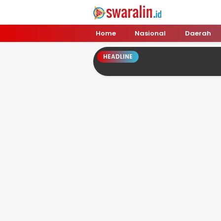
Swara Lin
Independent, Tajam & Profesional
Home
Nasional
Daerah
HEADLINE