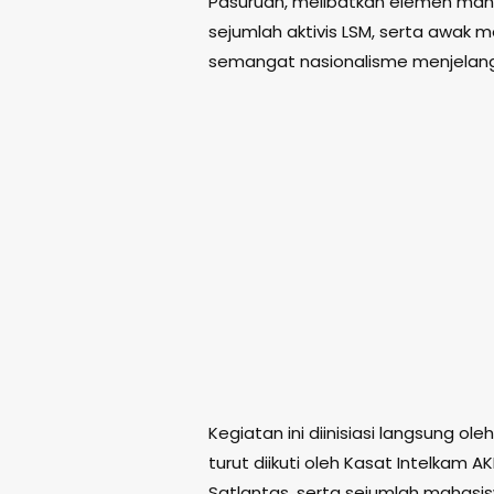
Pasuruan, melibatkan elemen maha
sejumlah aktivis LSM, serta awak 
semangat nasionalisme menjelang
Kegiatan ini diinisiasi langsung ol
turut diikuti oleh Kasat Intelkam AKP
Satlantas, serta sejumlah mahasisw