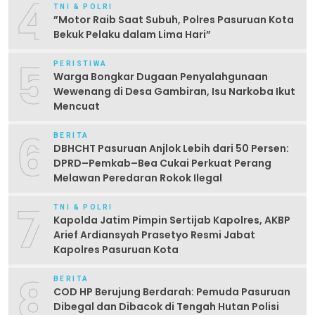
4
TNI & POLRI
‎”Motor Raib Saat Subuh, Polres Pasuruan Kota
Bekuk Pelaku dalam Lima Hari” ‎
5
PERISTIWA
Warga Bongkar Dugaan Penyalahgunaan
Wewenang di Desa Gambiran, Isu Narkoba Ikut
Mencuat
6
BERITA
DBHCHT Pasuruan Anjlok Lebih dari 50 Persen:
DPRD–Pemkab–Bea Cukai Perkuat Perang
Melawan Peredaran Rokok Ilegal
7
TNI & POLRI
Kapolda Jatim Pimpin Sertijab Kapolres, AKBP
Arief Ardiansyah Prasetyo Resmi Jabat
Kapolres Pasuruan Kota
8
BERITA
COD HP Berujung Berdarah: Pemuda Pasuruan
Dibegal dan Dibacok di Tengah Hutan Polisi