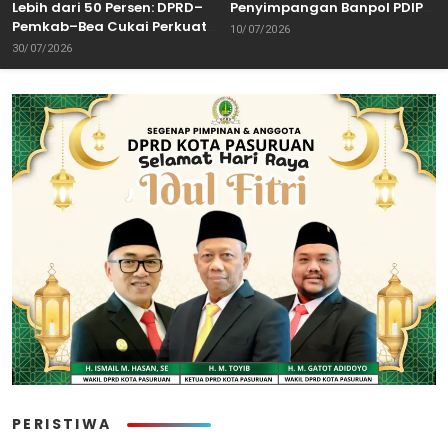
Lebih dari 50 Persen: DPRD–
Penyimpangan Banpol PDIP
Pemkab–Bea Cukai Perkuat
Pasuruan Dinyatakan
10/07/2026
Perang Melawan Peredaran
Tuntas “6 Eks Ketua PAC
30/07/2026
Rokok Ilegal
Cabut Laporan”
PERISTIWA