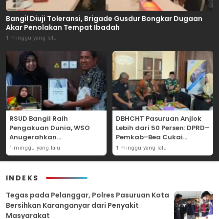
Bangil Diuji Toleransi, Brigade Gusdur Bongkar Dugaan
Akar Penolakan Tempat Ibadah
1 minggu yang lalu
RSUD Bangil Raih
DBHCHT Pasuruan Anjlok
Pengakuan Dunia, WSO
Lebih dari 50 Persen: DPRD–
Anugerahkan
Pemkab–Bea Cukai
Penghargaan
Perkuat Perang Melawan
1 minggu yang lalu
1 minggu yang lalu
Internasional untuk
Peredaran Rokok Ilegal
Layanan Stroke
INDEKS
‎Tegas pada Pelanggar, Polres Pasuruan Kota
Bersihkan Karanganyar dari Penyakit
Masyarakat