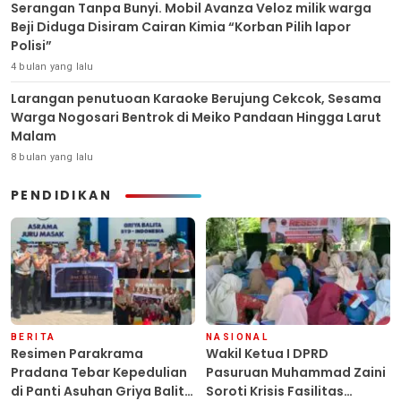
Serangan Tanpa Bunyi. Mobil Avanza Veloz milik warga
Beji Diduga Disiram Cairan Kimia “Korban Pilih lapor
Polisi”
4 bulan yang lalu
Larangan penutuoan Karaoke Berujung Cekcok, Sesama
Warga Nogosari Bentrok di Meiko Pandaan Hingga Larut
Malam
8 bulan yang lalu
PENDIDIKAN
BERITA
NASIONAL
Resimen Parakrama
Wakil Ketua I DPRD
Pradana Tebar Kepedulian
Pasuruan Muhammad Zaini
di Panti Asuhan Griya Balita
Soroti Krisis Fasilitas