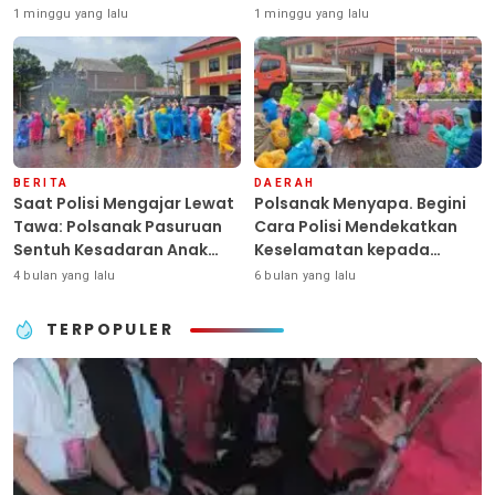
SYD, Peluk Hangat Balita
Sekolah di Tengah Efisiensi
1 minggu yang lalu
1 minggu yang lalu
Terlantar “POLRI Hadir
Anggaran
Dengan Hati”
BERITA
DAERAH
Saat Polisi Mengajar Lewat
Polsanak Menyapa. Begini
Tawa: Polsanak Pasuruan
Cara Polisi Mendekatkan
Sentuh Kesadaran Anak
Keselamatan kepada
Sejak Dini
Generasi Sejak Usia Dini
4 bulan yang lalu
6 bulan yang lalu
TERPOPULER