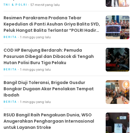
57 menit yang lalu
TNI & POLRI
Resimen Parakrama Pradana Tebar
Kepedulian di Panti Asuhan Griya Balita SYD,
Peluk Hangat Balita Terlantar “POLRI Hadir
Dengan Hati”
1 minggu yang lalu
BERITA
COD HP Berujung Berdarah: Pemuda
Pasuruan Dibegal dan Dibacok di Tengah
Hutan Polisi Buru Tiga Pelaku
1 minggu yang lalu
BERITA
Bangil Diuji Toleransi, Brigade Gusdur
Bongkar Dugaan Akar Penolakan Tempat
Ibadah
1 minggu yang lalu
BERITA
RSUD Bangil Raih Pengakuan Dunia, WSO
Anugerahkan Penghargaan Internasional
untuk Layanan Stroke