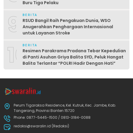
Buru Tiga Pelaku
9
BERITA
RSUD Bangil Raih Pengakuan Dunia, WSO
Anugerahkan Penghargaan Internasional
untuk Layanan Stroke
10
BERITA
Resimen Parakrama Pradana Tebar Kepedulian
di Panti Asuhan Griya Balita SYD, Peluk Hangat
Balita Terlantar “POLRI Hadir Dengan Hati”
Perum Tigaraksa Residence, Kel. Kutruk, Kec. Jambe, Kab.
Tangerang, Provinsi Banten 15720
Phone: 0877-5445-1500 / 0813-3184-0088
redaksi@swaralin.id (Redaksi)