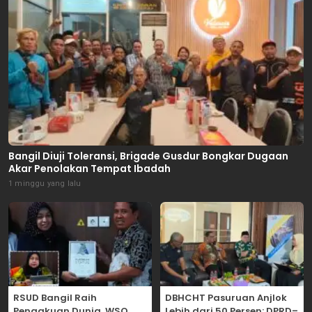
Bangil Diuji Toleransi, Brigade Gusdur Bongkar Dugaan
Akar Penolakan Tempat Ibadah
1 minggu yang lalu
RSUD Bangil Raih
DBHCHT Pasuruan Anjlok
Pengakuan Dunia, WSO
Lebih dari 50 Persen: DPRD–