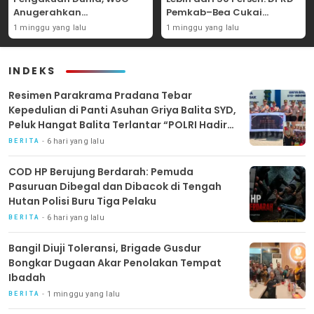
Anugerahkan
Pemkab–Bea Cukai
Penghargaan
Perkuat Perang Melawan
1 minggu yang lalu
1 minggu yang lalu
Internasional untuk
Peredaran Rokok Ilegal
Layanan Stroke
INDEKS
Resimen Parakrama Pradana Tebar
Kepedulian di Panti Asuhan Griya Balita SYD,
Peluk Hangat Balita Terlantar “POLRI Hadir
Dengan Hati”
6 hari yang lalu
BERITA
COD HP Berujung Berdarah: Pemuda
Pasuruan Dibegal dan Dibacok di Tengah
Hutan Polisi Buru Tiga Pelaku
6 hari yang lalu
BERITA
Bangil Diuji Toleransi, Brigade Gusdur
Bongkar Dugaan Akar Penolakan Tempat
Ibadah
1 minggu yang lalu
BERITA