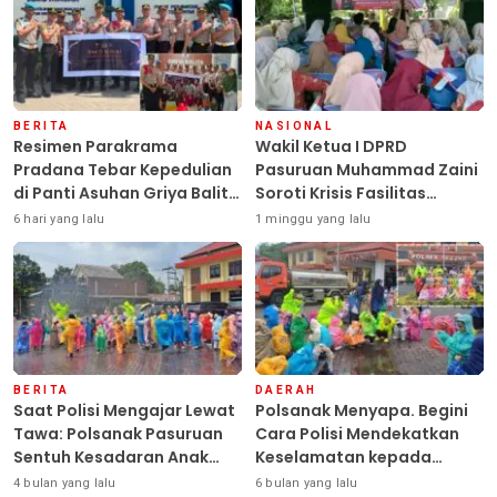
BERITA
NASIONAL
Resimen Parakrama
Wakil Ketua I DPRD
Pradana Tebar Kepedulian
Pasuruan Muhammad Zaini
di Panti Asuhan Griya Balita
Soroti Krisis Fasilitas
SYD, Peluk Hangat Balita
Sekolah di Tengah Efisiensi
6 hari yang lalu
1 minggu yang lalu
Terlantar “POLRI Hadir
Anggaran
Dengan Hati”
BERITA
DAERAH
Saat Polisi Mengajar Lewat
Polsanak Menyapa. Begini
Tawa: Polsanak Pasuruan
Cara Polisi Mendekatkan
Sentuh Kesadaran Anak
Keselamatan kepada
Sejak Dini
Generasi Sejak Usia Dini
4 bulan yang lalu
6 bulan yang lalu