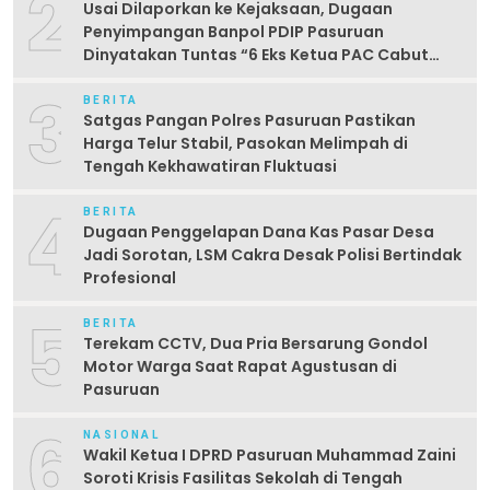
2
Usai Dilaporkan ke Kejaksaan, Dugaan
Penyimpangan Banpol PDIP Pasuruan
Dinyatakan Tuntas “6 Eks Ketua PAC Cabut
Laporan”
3
BERITA
Satgas Pangan Polres Pasuruan Pastikan
Harga Telur Stabil, Pasokan Melimpah di
Tengah Kekhawatiran Fluktuasi
4
BERITA
Dugaan Penggelapan Dana Kas Pasar Desa
Jadi Sorotan, LSM Cakra Desak Polisi Bertindak
Profesional
5
BERITA
Terekam CCTV, Dua Pria Bersarung Gondol
Motor Warga Saat Rapat Agustusan di
Pasuruan
6
NASIONAL
Wakil Ketua I DPRD Pasuruan Muhammad Zaini
Soroti Krisis Fasilitas Sekolah di Tengah