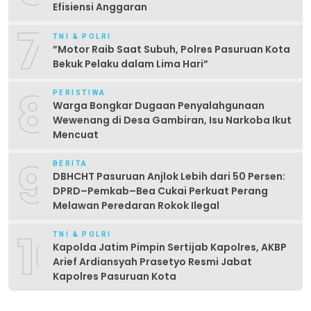
Efisiensi Anggaran
7
TNI & POLRI
‎”Motor Raib Saat Subuh, Polres Pasuruan Kota
Bekuk Pelaku dalam Lima Hari” ‎
8
PERISTIWA
Warga Bongkar Dugaan Penyalahgunaan
Wewenang di Desa Gambiran, Isu Narkoba Ikut
Mencuat
9
BERITA
DBHCHT Pasuruan Anjlok Lebih dari 50 Persen:
DPRD–Pemkab–Bea Cukai Perkuat Perang
Melawan Peredaran Rokok Ilegal
10
TNI & POLRI
Kapolda Jatim Pimpin Sertijab Kapolres, AKBP
Arief Ardiansyah Prasetyo Resmi Jabat
Kapolres Pasuruan Kota