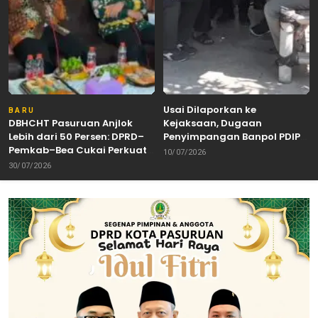
Usai Dilaporkan ke
BARU
DBHCHT Pasuruan Anjlok
Kejaksaan, Dugaan
Lebih dari 50 Persen: DPRD–
Penyimpangan Banpol PDIP
Pemkab–Bea Cukai Perkuat
Pasuruan Dinyatakan
10/07/2026
Perang Melawan Peredaran
Tuntas “6 Eks Ketua PAC
30/07/2026
Rokok Ilegal
Cabut Laporan”